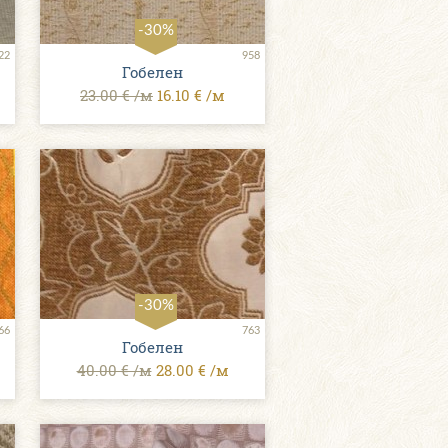
-30%
22
958
Гобелен
23.00 € /м
16.10 € /м
-30%
66
763
Гобелен
40.00 € /м
28.00 € /м