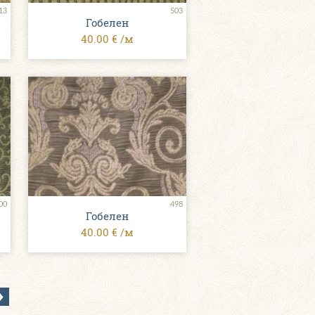
13
503
Гобелен
40.00 € /м
00
498
Гобелен
40.00 € /м