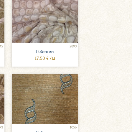
45
2893
Гобелен
17.50 € /м
73
1056