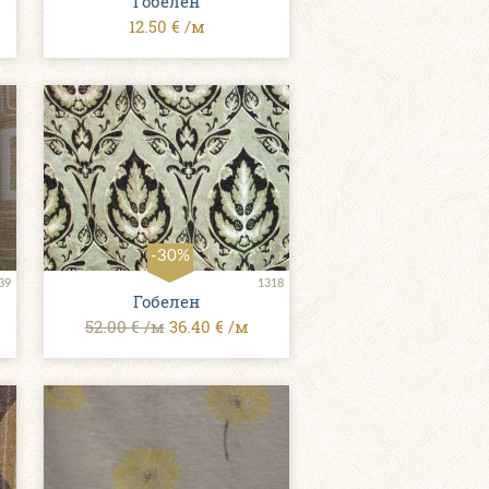
Гобелен
12.50 € /м
-30%
39
1318
Гобелен
52.00 € /м
36.40 € /м