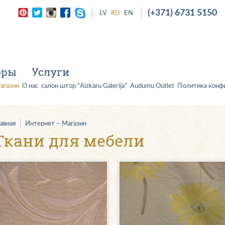
(+371) 6731 5150
LV
RU
EN
оры
Услуги
агазин
О нас
салон штор "Aizkaru Galerija"
Audumu Outlet
Политика конф
лавная
Интернет – Магазин
Ткани для мебели