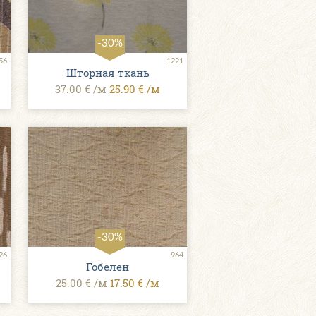
-30%
56
1221
Шторная ткань
37.00 € /м
25.90 € /м
-30%
26
964
Гобелен
25.00 € /м
17.50 € /м