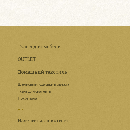
Ткани для мебели
OUTLET
Домашний текстиль
Шёлковые подушки и одеяла
Ткань для скатерти
Покрывала
Изделия из текстиля