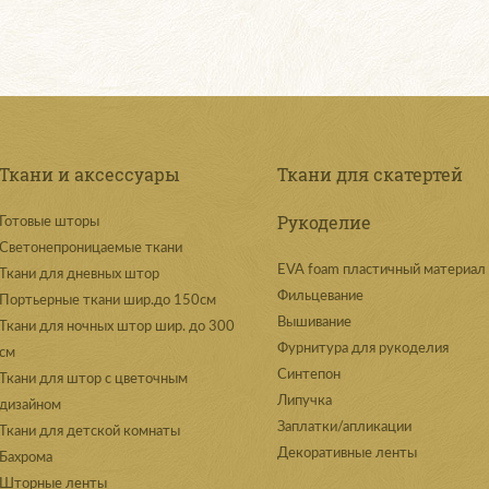
Ткани и аксессуары
Ткани для скатертей
Рукоделие
Готовые шторы
Светонепроницаемые ткани
EVA foam пластичный материал
Ткани для дневных штор
Фильцевание
Портьерные ткани шир.до 150см
Вышивание
Ткани для ночных штор шир. до 300
Фурнитура для рукоделия
см
Синтепон
Ткани для штор с цветочным
Липучка
дизайном
Заплатки/апликации
Ткани для детской комнаты
Декоративные ленты
Бахрома
Шторные ленты