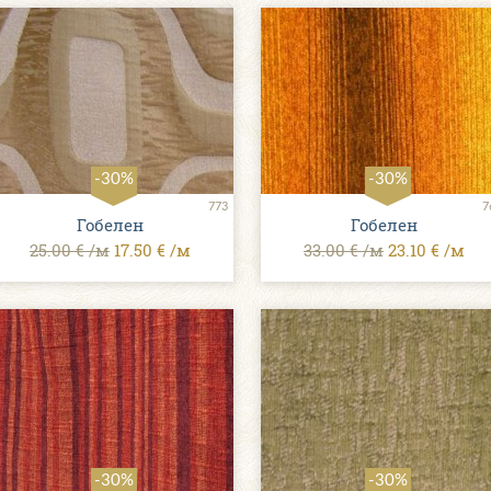
-30%
-30%
773
7
Гобелен
Гобелен
25.00 € /м
17.50 € /м
33.00 € /м
23.10 € /м
-30%
-30%