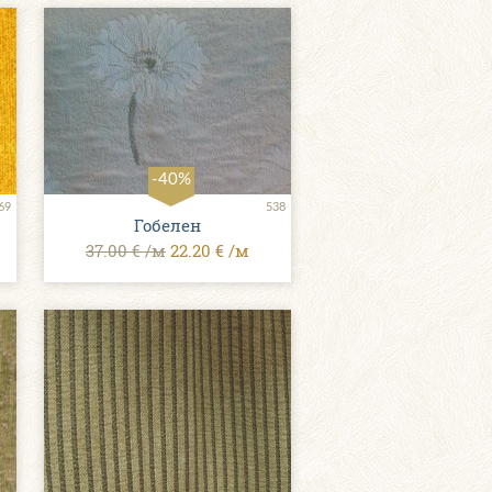
-40%
69
538
Гобелен
37.00 € /м
22.20 € /м