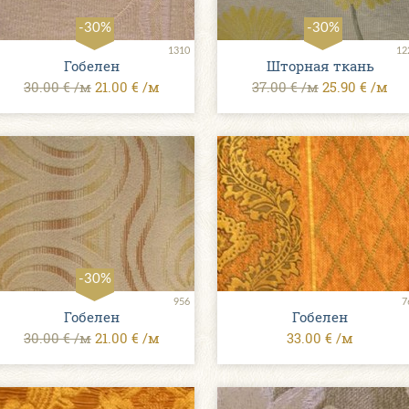
-30%
-30%
ты
1310
12
Гобелен
Шторная ткань
30.00 € /м
21.00 € /м
37.00 € /м
25.90 € /м
-30%
956
7
Гобелен
Гобелен
30.00 € /м
21.00 € /м
33.00 € /м