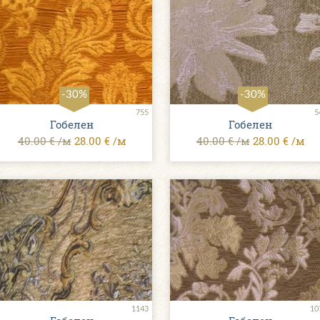
-30%
-30%
755
5
Гобелен
Гобелен
40.00 € /м
28.00 € /м
40.00 € /м
28.00 € /м
1143
10