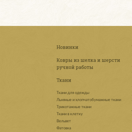
Новинки
Ковры из шелка и шерсти
ручной работы
Ткани
Ткани для одежды
Льняные и хлопчатобумажные ткани
Трикотажные ткани
Ткани в клетку
Вельвет
Фатовка