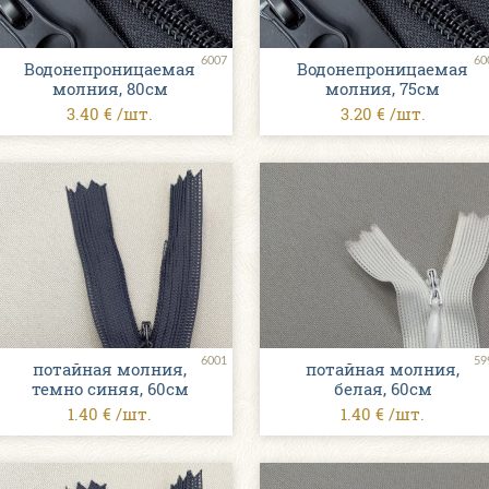
6007
60
Водонепроницаемая
Водонепроницаемая
молния, 80см
молния, 75см
3.40 € /шт.
3.20 € /шт.
6001
59
потайная молния,
потайная молния,
темно синяя, 60см
белая, 60см
1.40 € /шт.
1.40 € /шт.