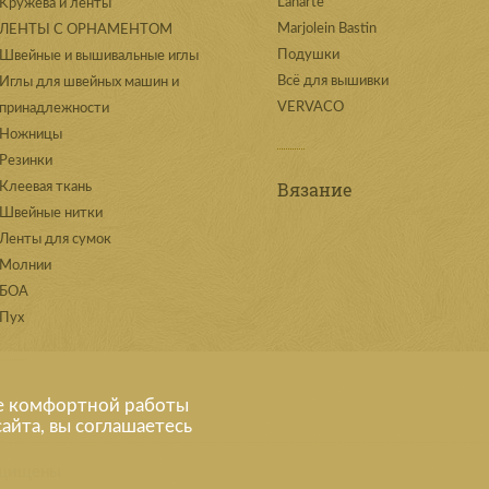
Lanarte
Kружева и ленты
Marjolein Bastin
ЛЕНТЫ С ОРНАМЕНТОМ
Подушки
Швейные и вышивальные иглы
Всё для вышивки
Иглы для швейных машин и
VERVACO
принадлежности
Ножницы
Резинки
Вязание
Клеевая ткань
Швейные нитки
Ленты для сумок
Молнии
БОА
Пух
е комфортной работы
айта, вы соглашаетесь
защищены