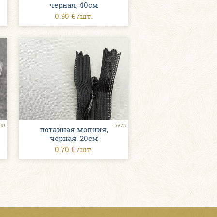
черная, 40см
0.90 € /шт.
80
5978
потайная молния,
черная, 20см
0.70 € /шт.