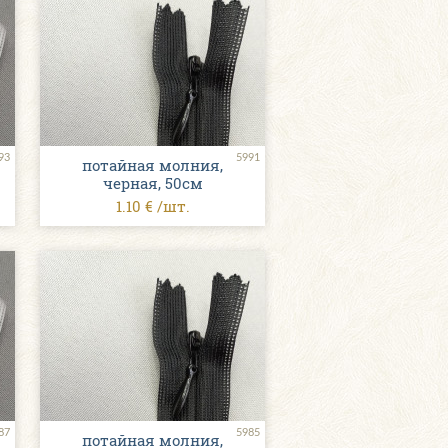
93
5991
потайная молния,
черная, 50см
1.10 € /шт.
87
5985
потайная молния,