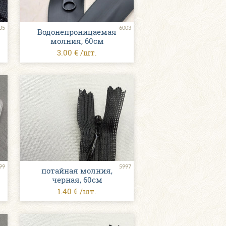
05
6003
Водонепроницаемая
молния, 60см
3.00 € /шт.
99
5997
потайная молния,
черная, 60см
1.40 € /шт.