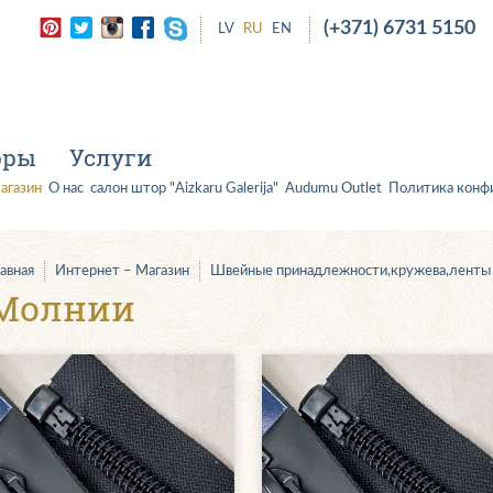
(+371) 6731 5150
LV
RU
EN
оры
Услуги
агазин
О нас
салон штор "Aizkaru Galerija"
Audumu Outlet
Политика конф
лавная
Интернет – Магазин
Швейные принадлежности,кружева,ленты
Молнии