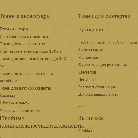
Ткани и аксессуары
Ткани для скатертей
Рукоделие
Готовые шторы
Светонепроницаемые ткани
EVA foam пластичный материал
Ткани для дневных штор
Фильцевание
Портьерные ткани шир.до 150см
Вышивание
Ткани для ночных штор шир. до 300
Фурнитура для рукоделия
см
Синтепон
Ткани для штор с цветочным
Липучка
дизайном
Заплатки/апликации
Ткани для детской комнаты
Декоративные ленты
Бахрома
Шторные ленты
Аксессуары для штор
Вышивка
Швейные
принадлежности,кружева,ленты
Orhidea