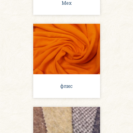
Мех
флис