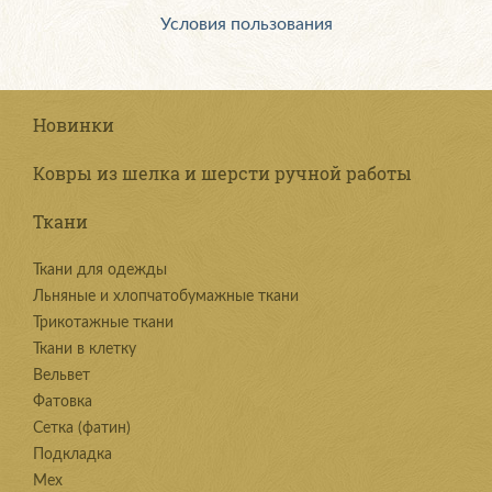
Условия пользования
Новинки
Ковры из шелка и шерсти ручной работы
Ткани
Ткани для одежды
Льняные и хлопчатобумажные ткани
Трикотажные ткани
Ткани в клетку
Вельвет
Фатовка
Сетка (фатин)
Подкладка
Мех