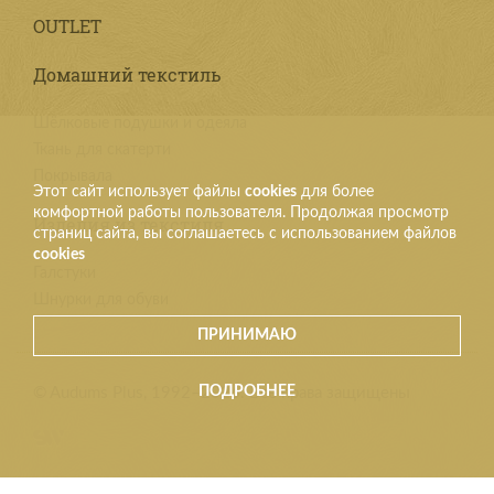
OUTLET
Домашний текстиль
Шёлковые подушки и одеяла
Ткань для скатерти
Покрывала
Этот сайт использует файлы
cookies
для более
комфортной работы пользователя. Продолжая просмотр
Изделия из текстиля
страниц сайта, вы соглашаетесь с использованием файлов
cookies
Галстуки
Шнурки для обуви
ПРИНИМАЮ
ПОДРОБНЕЕ
© Audums Plus, 1992–2026. Все права защищены