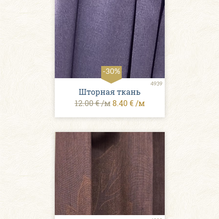
-30%
4939
Шторная ткань
12.00 € /м
8.40 € /м