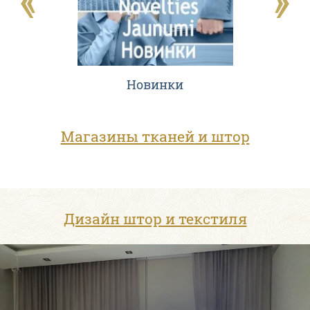
 из
Новинки
Ковр
ля
шер
Магазины тканей и штор
Дизайн штор и текстиля