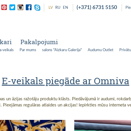
(+371) 6731 5150
LV
RU
EN
Pi
kari
Pakalpojumi
a veikals
Par mums
salons "Aizkaru Galerija"
Audumu Outlet
Privātu
E-veikals piegāde ar Omniva
opas un āzijas ražotāju produktu klāsts. Piedāvājumā ir audumi, rokdarb
Pieejāmas regulāras atlaides un akcijas! Iepirkties mūsu interneta veika