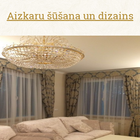
Aizkaru šūšana un dizains