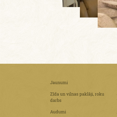
Jaunumi
Zīda un vilnas paklāji, roku
darbs
Audumi