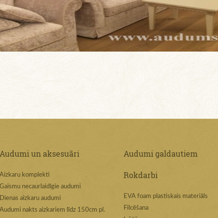
Audumi un aksesuāri
Audumi galdautiem
Rokdarbi
Aizkaru komplekti
Gaismu necaurlaidīgie audumi
EVA foam plastiskais materiāls
Dienas aizkaru audumi
Filcēšana
Audumi nakts aizkariem līdz 150cm pl.