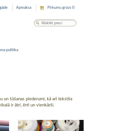
egāde
Apmaksa
Pirkumu grozs
0
ma politika
u un šūšanas piederumi, kā arī tekstila
lā ir ātri, ērti un vienkārši.