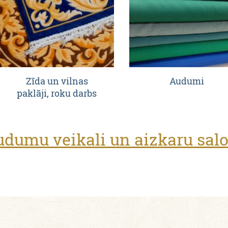
Zīda un vilnas
Audumi
paklāji, roku darbs
dumu veikali un aizkaru sal