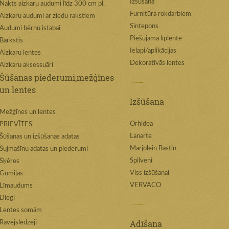
Izšūšana
Nakts aizkaru audumi līdz 300 cm pl.
Furnitūra rokdarbiem
Aizkaru audumi ar ziedu rakstiem
Sintepons
Audumi bērnu istabai
Piešujamā līplente
Bārkstis
Ielapi/aplikācijas
Aizkaru lentes
Dekoratīvās lentes
Aizkaru aksessuāri
Šūšanas piederumi,mežģīnes
un lentes
Izšūšana
Mežģīnes un lentes
Orhidea
PRIEVĪTES
Lanarte
Šūšanas un izšūšanas adatas
Marjolein Bastin
Šujmašīnu adatas un piederumi
Spilveni
Šķēres
Viss izšūšanai
Gumijas
VERVACO
Līmaudums
Diegi
Lentes somām
Adīšana
Rāvejslēdzēji