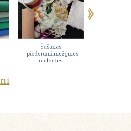
Šūšanas
Aizkaru au
piederumi,mežģīnes
aksesu
un lentes
oni