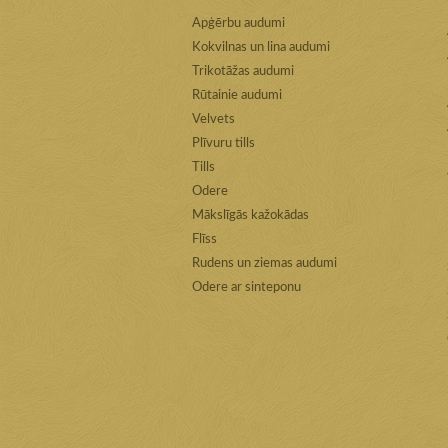
Apģērbu audumi
Kokvilnas un lina audumi
Trikotāžas audumi
Rūtainie audumi
Velvets
Plīvuru tills
Tills
Odere
Mākslīgās kažokādas
Flīss
Rudens un ziemas audumi
Odere ar sinteponu