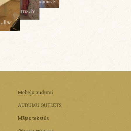
Mēbeļu audumi
AUDUMU OUTLETS
Mājas tekstils
Zīda segas un spilveni