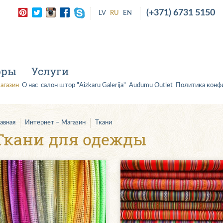
(+371) 6731 5150
LV
RU
EN
оры
Услуги
агазин
О нас
салон штор "Aizkaru Galerija"
Audumu Outlet
Политика конф
лавная
Интернет – Магазин
Ткани
Ткани для одежды