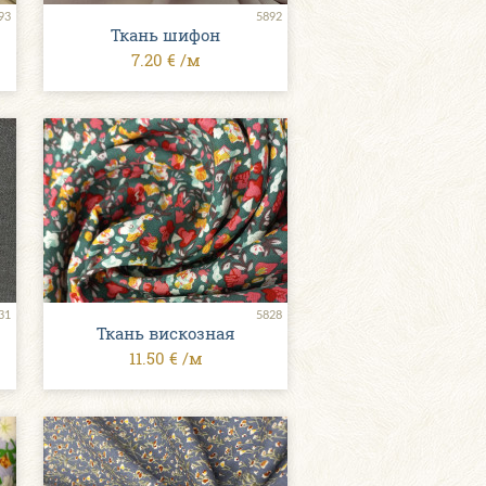
93
5892
Ткань шифон
7.20 € /м
31
5828
Ткань вискозная
11.50 € /м