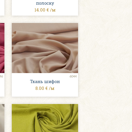
полоску
14.00 € /м
46
6044
Ткань шифон
8.00 € /м