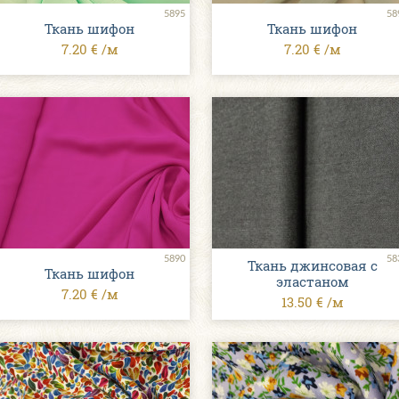
5895
58
Ткань шифон
Ткань шифон
7.20 € /м
7.20 € /м
5890
58
Ткань джинсовая c
Ткань шифон
эластаном
7.20 € /м
13.50 € /м