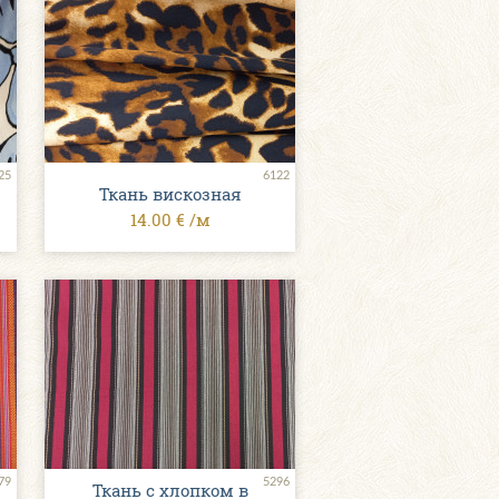
25
6122
Ткань вискозная
14.00 € /м
79
5296
Ткань с хлопком в