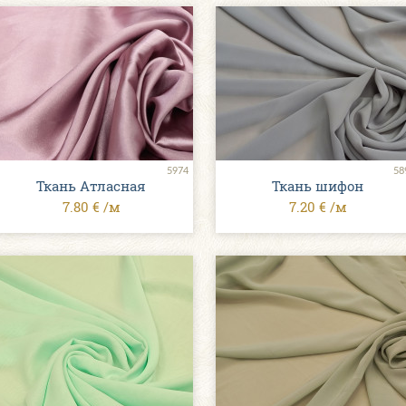
5974
58
Ткань Атласная
Ткань шифон
7.80 € /м
7.20 € /м