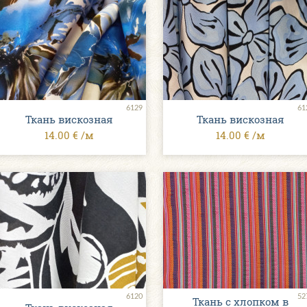
6129
61
Ткань вискозная
Ткань вискозная
14.00 € /м
14.00 € /м
6120
52
Ткань с хлопком в