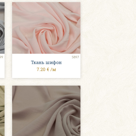
99
5897
Ткань шифон
7.20 € /м