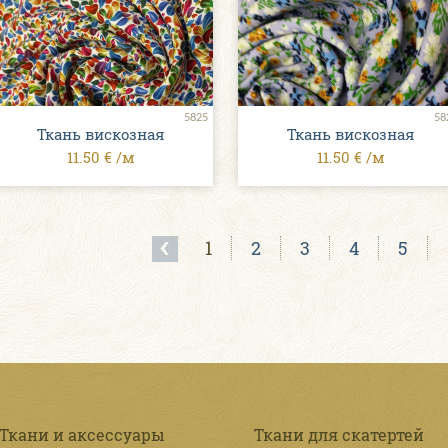
5825
58
Ткань вискозная
Ткань вискозная
11.50 € /м
11.50 € /м
1
2
3
4
5
Ткани и аксессуары
Ткани для скатертей