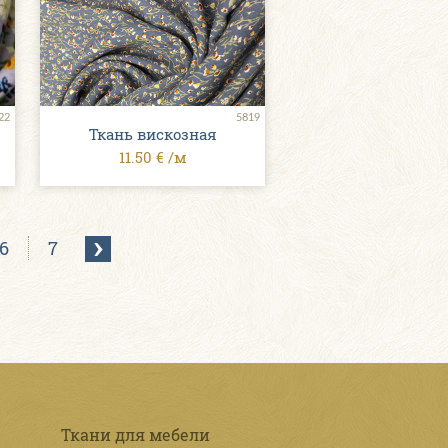
22
5819
Ткань вискозная
11.50 € /м
6
7
Ткани для мебели