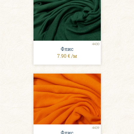
4430
Флис
7.90 € /м
4439
Флис