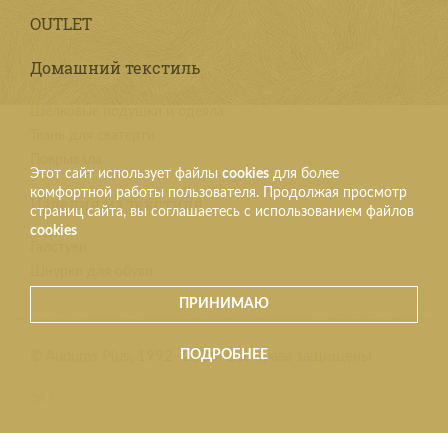
OUTLET
Домашний текстиль
Шёлковые подушки и одеяла
Ткань для скатерти
Покрывала
Этот сайт использует файлы
cookies
для более
комфортной работы пользователя. Продолжая просмотр
Изделия из текстиля
страниц сайта, вы соглашаетесь с использованием файлов
cookies
Галстуки
Шнурки для обуви
ПРИНИМАЮ
ПОДРОБНЕЕ
© Audums Plus, 1992–2026. Все права защищены