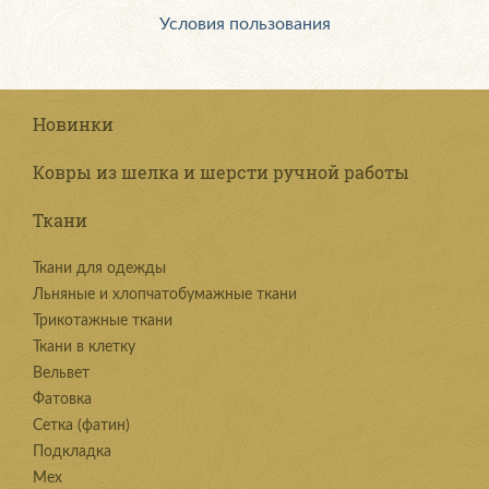
Условия пользования
Новинки
Ковры из шелка и шерсти ручной работы
Ткани
Ткани для одежды
Льняные и хлопчатобумажные ткани
Трикотажные ткани
Ткани в клетку
Вельвет
Фатовка
Сетка (фатин)
Подкладка
Мех