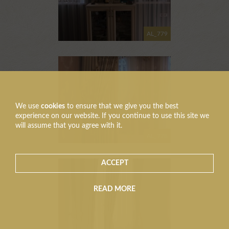
AL_779
We use
cookies
to ensure that we give you the best
experience on our website. If you continue to use this site we
will assume that you agree with it.
AL_778
ACCEPT
READ MORE