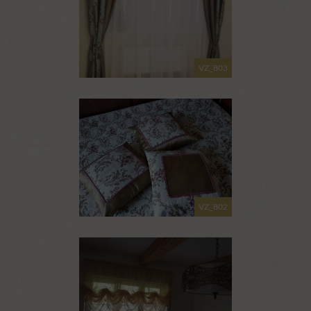
VZ_803
VZ_802