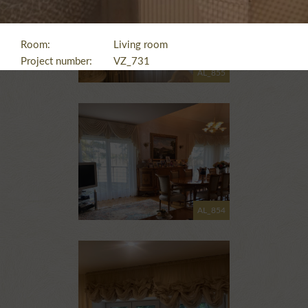
Room:
Living room
Project number:
VZ_731
AL_855
AL_854