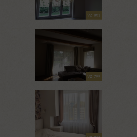
VZ_801
VZ_799