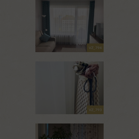
VZ_794
VZ_793