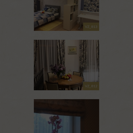
VZ_813
VZ_812