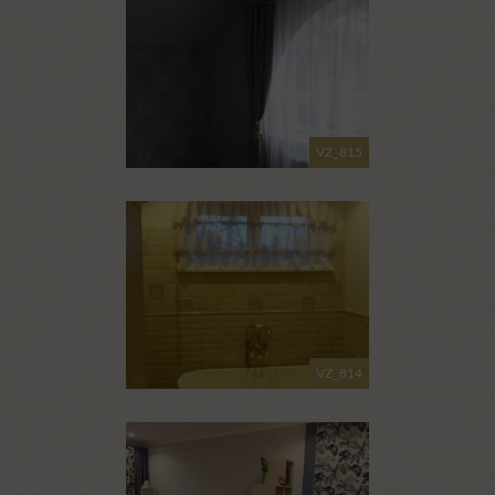
VZ_815
VZ_814