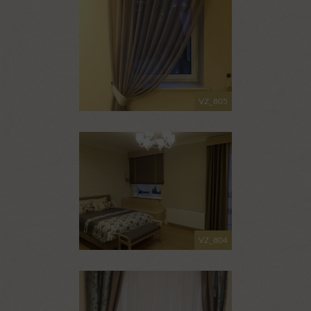
VZ_805
VZ_804