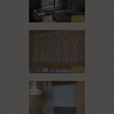
VZ_833
VZ_832