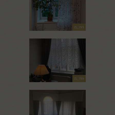
ZL_791
ZL_789