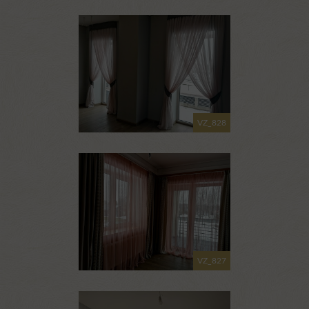
VZ_828
VZ_827