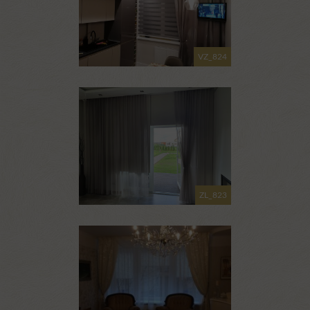
VZ_824
ZL_823