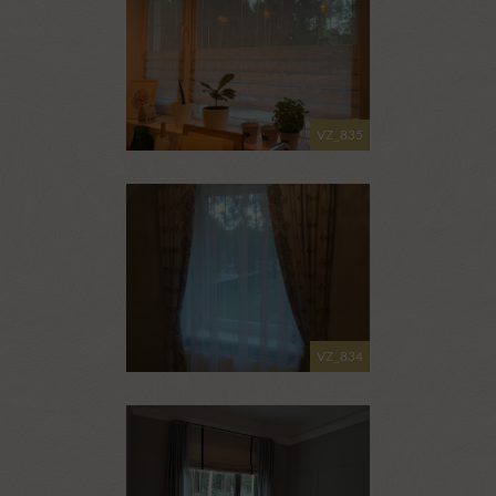
VZ_835
VZ_834