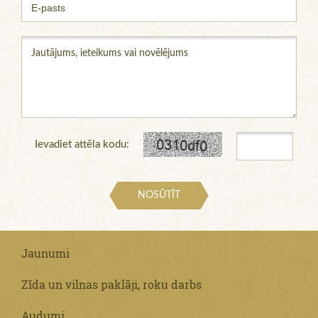
Ievadiet attēla kodu:
NOSŪTĪT
Jaunumi
Zīda un vilnas paklāji, roku darbs
Audumi