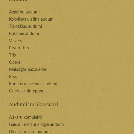
Apģērbu audumi
Kokvilnas un lina audumi
Trikotāžas audumi
Rūtainie audumi
Velvets
Plīvuru tills
Tills
Odere
Mākslīgās kažokādas
Flīss
Rudens un ziemas audumi
Odere ar sinteponu
Audumi un aksesuāri
Aizkaru komplekti
Gaismu necaurlaidīgie audumi
Dienas aizkaru audumi