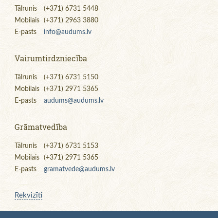
Tālrunis
(+371) 6731 5448
Mobilais
(+371) 2963 3880
E-pasts
info@audums.lv
Vairumtirdzniecība
Tālrunis
(+371) 6731 5150
Mobilais
(+371) 2971 5365
E-pasts
audums@audums.lv
Grāmatvedība
Tālrunis
(+371) 6731 5153
Mobilais
(+371) 2971 5365
E-pasts
gramatvede@audums.lv
Rekvizīti