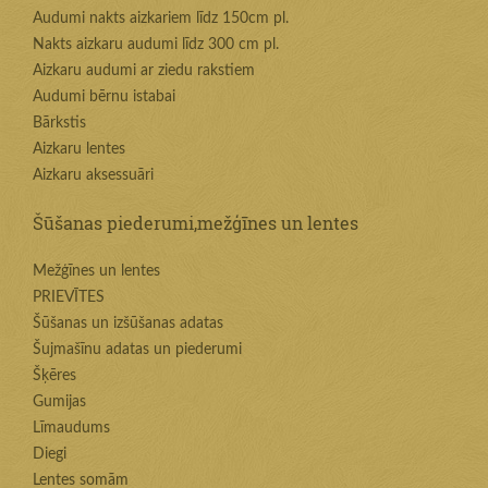
Audumi nakts aizkariem līdz 150cm pl.
Nakts aizkaru audumi līdz 300 cm pl.
Aizkaru audumi ar ziedu rakstiem
Audumi bērnu istabai
Bārkstis
Aizkaru lentes
Aizkaru aksessuāri
Šūšanas piederumi,mežģīnes un lentes
Mežģīnes un lentes
PRIEVĪTES
Šūšanas un izšūšanas adatas
Šujmašīnu adatas un piederumi
Šķēres
Gumijas
Līmaudums
Diegi
Lentes somām