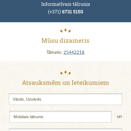
Informatīvais tālrunis
(+371)
6731 5150
Mūsu dizaineris
Tālrunis:
25442218
Atsauksmēm un Ieteikumiem
un