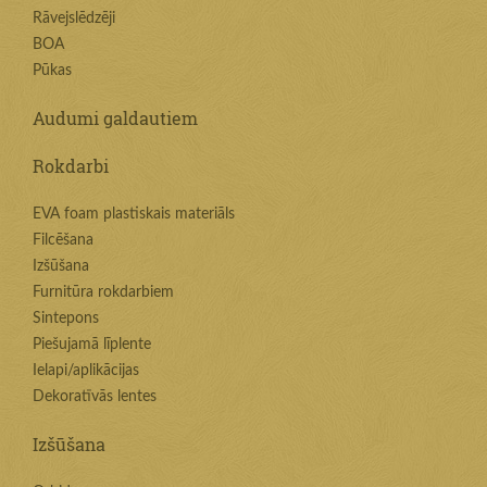
Rāvejslēdzēji
BOA
Pūkas
Audumi galdautiem
Rokdarbi
EVA foam plastiskais materiāls
Filcēšana
Izšūšana
Furnitūra rokdarbiem
Sintepons
Piešujamā līplente
Ielapi/aplikācijas
Dekoratīvās lentes
Izšūšana