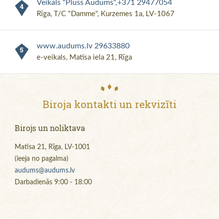
Veikals "Pluss Audums",+371 29477054
Rīga, T/C "Damme", Kurzemes 1a, LV-1067
www.audums.lv 29633880
e-veikals, Matīsa iela 21, Rīga
Biroja kontakti un rekvizīti
Birojs un noliktava
Matīsa 21, Rīga, LV-1001
(ieeja no pagalma)
audums@audums.lv
Darbadienās 9:00 - 18:00