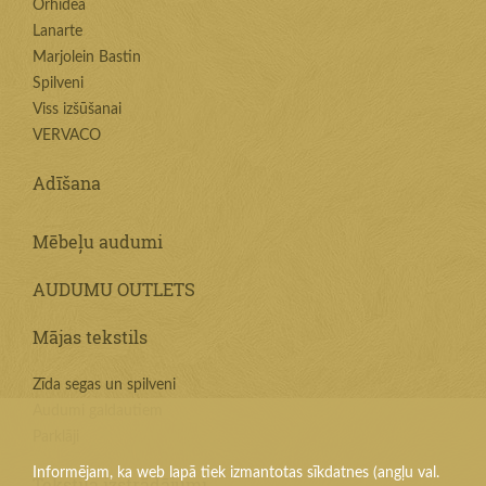
Orhidea
Lanarte
Marjolein Bastin
Spilveni
Viss izšūšanai
VERVACO
Adīšana
Mēbeļu audumi
AUDUMU OUTLETS
Mājas tekstils
Zīda segas un spilveni
Audumi galdautiem
Parklāji
Informējam, ka web lapā tiek izmantotas sīkdatnes (angļu val.
Tekstila izstrādājumi