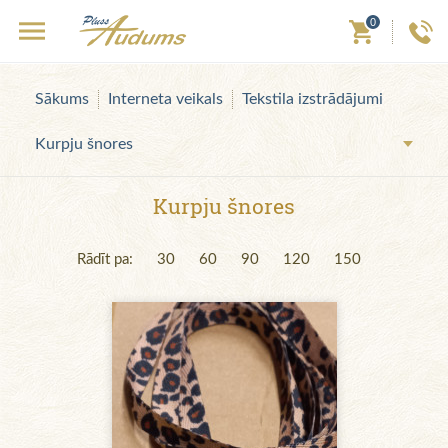
0
Sākums
Interneta veikals
Tekstila izstrādājumi
Kurpju šnores
Kurpju šnores
Rādīt pa:
30
60
90
120
150