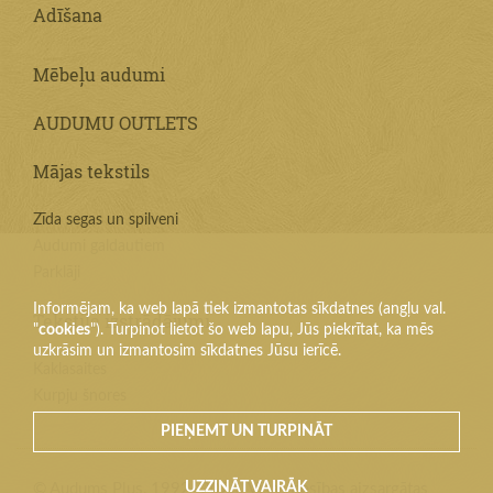
Adīšana
Mēbeļu audumi
AUDUMU OUTLETS
Mājas tekstils
Zīda segas un spilveni
Audumi galdautiem
Parklāji
Informējam, ka web lapā tiek izmantotas sīkdatnes (angļu val.
Tekstila izstrādājumi
"
cookies
"). Turpinot lietot šo web lapu, Jūs piekrītat, ka mēs
uzkrāsim un izmantosim sīkdatnes Jūsu ierīcē.
Kaklasaites
Kurpju šnores
PIEŅEMT UN TURPINĀT
UZZINĀT VAIRĀK
© Audums Plus, 1992–2026. Visas tiesības aizsargātas