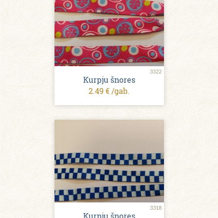
3322
Kurpju šnores
2.49 € /gab.
3318
Kurpju šnores