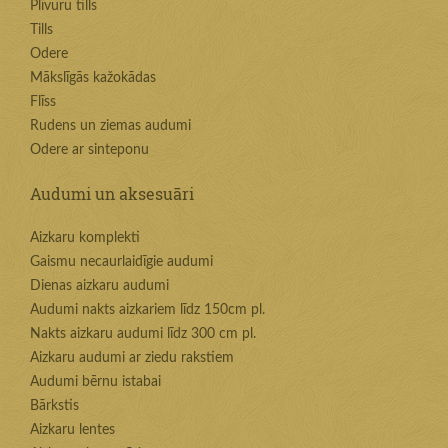
Plīvuru tills
Tills
Odere
Mākslīgās kažokādas
Flīss
Rudens un ziemas audumi
Odere ar sinteponu
Audumi un aksesuāri
Aizkaru komplekti
Gaismu necaurlaidīgie audumi
Dienas aizkaru audumi
Audumi nakts aizkariem līdz 150cm pl.
Nakts aizkaru audumi līdz 300 cm pl.
Aizkaru audumi ar ziedu rakstiem
Audumi bērnu istabai
Bārkstis
Aizkaru lentes