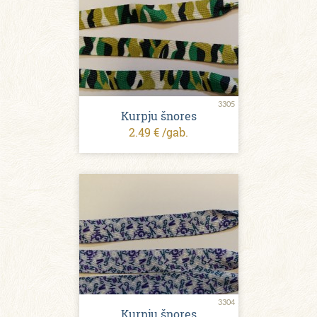
3305
Kurpju šnores
2.49 € /gab.
3304
Kurpju šnores