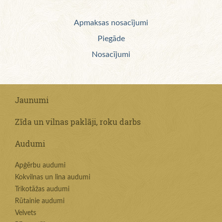
Apmaksas nosacījumi
Piegāde
Nosacījumi
Jaunumi
Zīda un vilnas paklāji, roku darbs
Audumi
Apģērbu audumi
Kokvilnas un lina audumi
Trikotāžas audumi
Rūtainie audumi
Velvets