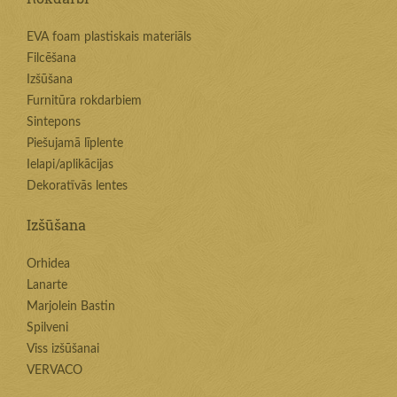
EVA foam plastiskais materiāls
Filcēšana
Izšūšana
Furnitūra rokdarbiem
Sintepons
Piešujamā līplente
Ielapi/aplikācijas
Dekoratīvās lentes
Izšūšana
Orhidea
Lanarte
Marjolein Bastin
Spilveni
Viss izšūšanai
VERVACO