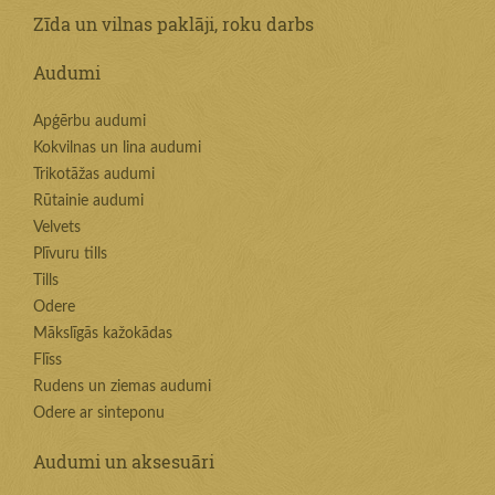
Zīda un vilnas paklāji, roku darbs
Audumi
Apģērbu audumi
Kokvilnas un lina audumi
Trikotāžas audumi
Rūtainie audumi
Velvets
Plīvuru tills
Tills
Odere
Mākslīgās kažokādas
Flīss
Rudens un ziemas audumi
Odere ar sinteponu
Audumi un aksesuāri