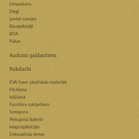
Līmaudums
Diegi
Lentes somām
Rāvejslēdzēji
BOA
Pūkas
Audumi galdautiem
Rokdarbi
EVA foam plastiskais materiāls
Filcēšana
Izšūšana
Furnitūra rokdarbiem
Sintepons
Piešujamā līplente
Ielapi/aplikācijas
Dekoratīvās lentes