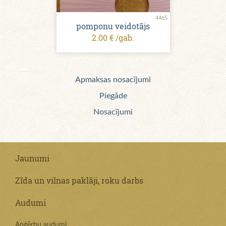
4465
pomponu veidotājs
2.00 € /gab.
Apmaksas nosacījumi
Piegāde
Nosacījumi
Jaunumi
Zīda un vilnas paklāji, roku darbs
Audumi
Apģērbu audumi