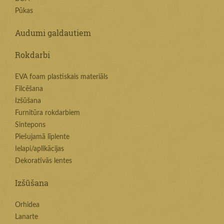
Pūkas
Audumi galdautiem
Rokdarbi
EVA foam plastiskais materiāls
Filcēšana
Izšūšana
Furnitūra rokdarbiem
Sintepons
Piešujamā līplente
Ielapi/aplikācijas
Dekoratīvās lentes
Izšūšana
Orhidea
Lanarte