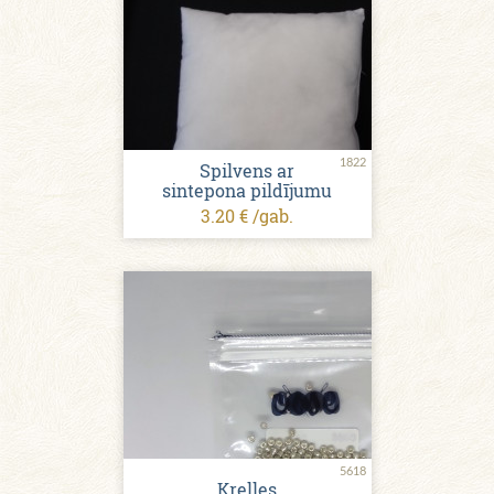
1822
Spilvens ar
sintepona pildījumu
3.20 € /gab.
5618
Krelles