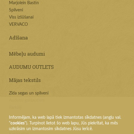
Marjolein Bastin
Spilveni
Viss izšūšanai
VERVACO
Adīšana
Mēbeļu audumi
AUDUMU OUTLETS
Mājas tekstils
Zīda segas un spilveni
Audumi galdautiem
Parklāji
Informējam, ka web lapā tiek izmantotas sīkdatnes (angļu val.
Tekstila izstrādājumi
"
cookies
"). Turpinot lietot šo web lapu, Jūs piekrītat, ka mēs
uzkrāsim un izmantosim sīkdatnes Jūsu ierīcē.