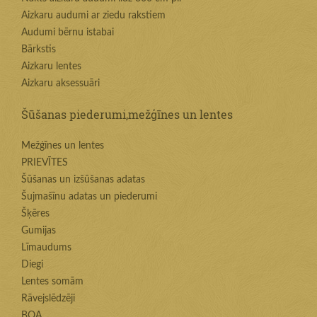
Aizkaru audumi ar ziedu rakstiem
Audumi bērnu istabai
Bārkstis
Aizkaru lentes
Aizkaru aksessuāri
Šūšanas piederumi,mežģīnes un lentes
Mežģīnes un lentes
PRIEVĪTES
Šūšanas un izšūšanas adatas
Šujmašīnu adatas un piederumi
Šķēres
Gumijas
Līmaudums
Diegi
Lentes somām
Rāvejslēdzēji
BOA