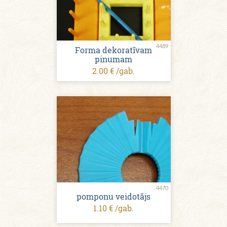
4489
Forma dekoratīvam
pinumam
2.00 € /gab.
4470
pomponu veidotājs
1.10 € /gab.