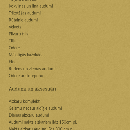
Kokvilnas un lina audumi
Trikotāžas audumi
Rūtainie audumi
Velvets
Plīvuru tills
Tills
Odere
Mākslīgās kažokādas
Flīss
Rudens un ziemas audumi
Odere ar sinteponu
Audumi un aksesuāri
Aizkaru komplekti
Gaismu necaurlaidīgie audumi
Dienas aizkaru audumi
Audumi nakts aizkariem līdz 150cm pl.
Nakts aizkaru audumi līdz 300 cm pl.