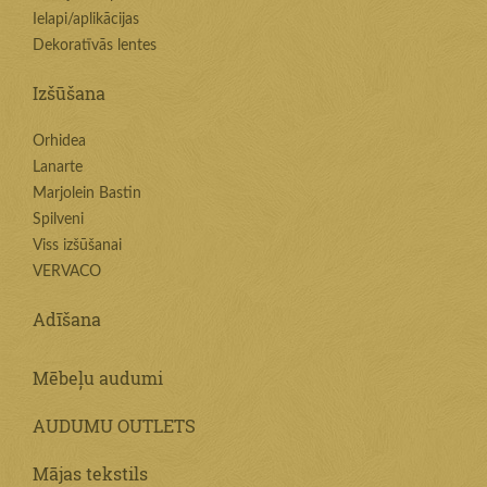
Ielapi/aplikācijas
Dekoratīvās lentes
Izšūšana
Orhidea
Lanarte
Marjolein Bastin
Spilveni
Viss izšūšanai
VERVACO
Adīšana
Mēbeļu audumi
AUDUMU OUTLETS
Mājas tekstils