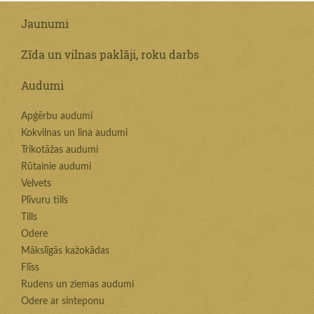
Jaunumi
Zīda un vilnas paklāji, roku darbs
Audumi
Apģērbu audumi
Kokvilnas un lina audumi
Trikotāžas audumi
Rūtainie audumi
Velvets
Plīvuru tills
Tills
Odere
Mākslīgās kažokādas
Flīss
Rudens un ziemas audumi
Odere ar sinteponu