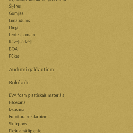
Šķēres
Gumijas
Līmaudums
Diegi
Lentes somām
Rāvejslēdzēji
BOA
Pūkas
Audumi galdautiem
Rokdarbi
EVA foam plastiskais materiāls
Filcēšana
Izšūšana
Furnitūra rokdarbiem
Sintepons
Piešujamā līplente