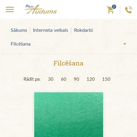
0
Sākums
Interneta veikals
Rokdarbi
Filcēšana
Filcēšana
Rādīt pa:
30
60
90
120
150