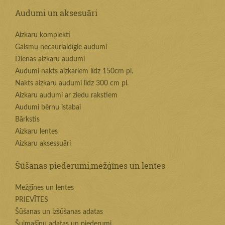
Audumi un aksesuāri
Aizkaru komplekti
Gaismu necaurlaidīgie audumi
Dienas aizkaru audumi
Audumi nakts aizkariem līdz 150cm pl.
Nakts aizkaru audumi līdz 300 cm pl.
Aizkaru audumi ar ziedu rakstiem
Audumi bērnu istabai
Bārkstis
Aizkaru lentes
Aizkaru aksessuāri
Šūšanas piederumi,mežģīnes un lentes
Mežģīnes un lentes
PRIEVĪTES
Šūšanas un izšūšanas adatas
Šujmašīnu adatas un piederumi