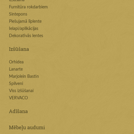
Izšūšana
Furnitūra rokdarbiem
Sintepons
Piešujamā līplente
Ielapi/aplikācijas
Dekoratīvās lentes
Izšūšana
Orhidea
Lanarte
Marjolein Bastin
Spilveni
Viss izšūšanai
VERVACO
Adīšana
Mēbeļu audumi