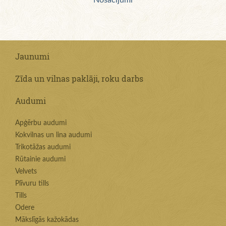
Nosacījumi
Jaunumi
Zīda un vilnas paklāji, roku darbs
Audumi
Apģērbu audumi
Kokvilnas un lina audumi
Trikotāžas audumi
Rūtainie audumi
Velvets
Plīvuru tills
Tills
Odere
Mākslīgās kažokādas