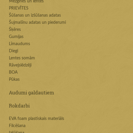
Mežģīnes un lentes
PRIEVĪTES
Šūšanas un izšūšanas adatas
Šujmašīnu adatas un piederumi
Šķēres
Gumijas
Līmaudums
Diegi
Lentes somām
Rāvejslēdzēji
BOA
Pūkas
Audumi galdautiem
Rokdarbi
EVA foam plastiskais materiāls
Filcēšana