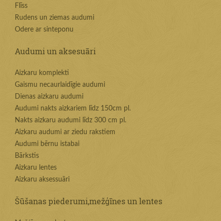
Flīss
Rudens un ziemas audumi
Odere ar sinteponu
Audumi un aksesuāri
Aizkaru komplekti
Gaismu necaurlaidīgie audumi
Dienas aizkaru audumi
Audumi nakts aizkariem līdz 150cm pl.
Nakts aizkaru audumi līdz 300 cm pl.
Aizkaru audumi ar ziedu rakstiem
Audumi bērnu istabai
Bārkstis
Aizkaru lentes
Aizkaru aksessuāri
Šūšanas piederumi,mežģīnes un lentes