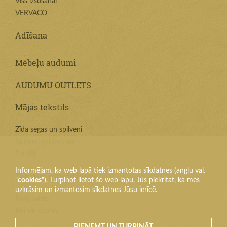
Viss izšūšanai
VERVACO
Adīšana
Mēbeļu audumi
AUDUMU OUTLETS
Mājas tekstils
Zīda segas un spilveni
Audumi galdautiem
Parklāji
Informējam, ka web lapā tiek izmantotas sīkdatnes (angļu val.
Tekstila izstrādājumi
"
cookies
"). Turpinot lietot šo web lapu, Jūs piekrītat, ka mēs
uzkrāsim un izmantosim sīkdatnes Jūsu ierīcē.
Kaklasaites
Kurpju šnores