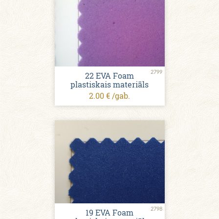
2799
22 EVA Foam
plastiskais materiāls
2.00 € /gab.
2798
19 EVA Foam