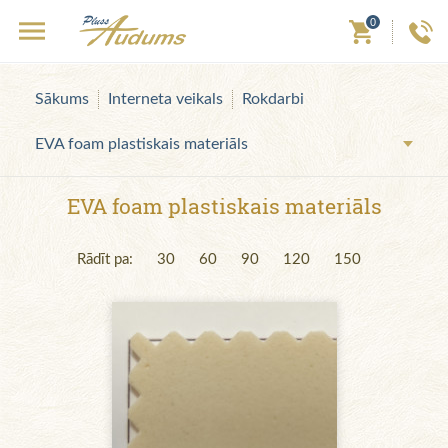
0
Sākums
Interneta veikals
Rokdarbi
EVA foam plastiskais materiāls
EVA foam plastiskais materiāls
Rādīt pa:
30
60
90
120
150