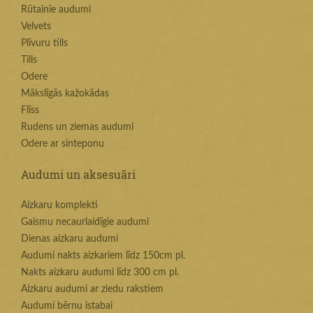
Rūtainie audumi
Velvets
Plīvuru tills
Tills
Odere
Mākslīgās kažokādas
Flīss
Rudens un ziemas audumi
Odere ar sinteponu
Audumi un aksesuāri
Aizkaru komplekti
Gaismu necaurlaidīgie audumi
Dienas aizkaru audumi
Audumi nakts aizkariem līdz 150cm pl.
Nakts aizkaru audumi līdz 300 cm pl.
Aizkaru audumi ar ziedu rakstiem
Audumi bērnu istabai