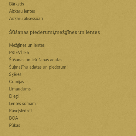
Bārkstis
Aizkaru lentes
Aizkaru aksessuāri
Šūšanas piederumi,mežģīnes un lentes
Mežģīnes un lentes
PRIEVĪTES
Šūšanas un izšūšanas adatas
Šujmašīnu adatas un piederumi
Šķēres
Gumijas
Līmaudums
Diegi
Lentes somām
Rāvejslēdzēji
BOA
Pūkas