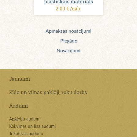
plastiskais materiāls
2.00 € /gab.
Apmaksas nosacījumi
Piegāde
Nosacījumi
Jaunumi
Zīda un vilnas paklāji, roku darbs
Audumi
Apģērbu audumi
Kokvilnas un lina audumi
Trikotāžas audumi