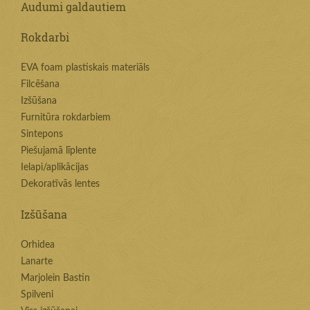
Audumi galdautiem
Rokdarbi
EVA foam plastiskais materiāls
Filcēšana
Izšūšana
Furnitūra rokdarbiem
Sintepons
Piešujamā līplente
Ielapi/aplikācijas
Dekoratīvās lentes
Izšūšana
Orhidea
Lanarte
Marjolein Bastin
Spilveni