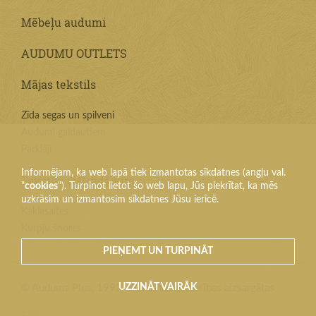
Mēbeļu audumi
AUDUMU OUTLETS
Mājas tekstils
Zīda segas un spilveni
Audumi galdautiem
Parklāji
Informējam, ka web lapā tiek izmantotas sīkdatnes (angļu val.
Tekstila izstrādājumi
"
cookies
"). Turpinot lietot šo web lapu, Jūs piekrītat, ka mēs
uzkrāsim un izmantosim sīkdatnes Jūsu ierīcē.
Kaklasaites
Kurpju šnores
PIEŅEMT UN TURPINĀT
UZZINĀT VAIRĀK
© Audums Plus, 1992–2026. Visas tiesības aizsargātas