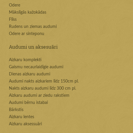
Odere
Mākslīgās kažokādas
Flīss
Rudens un ziemas audumi
Odere ar sinteponu
Audumi un aksesuāri
Aizkaru komplekti
Gaismu necaurlaidīgie audumi
Dienas aizkaru audumi
Audumi nakts aizkariem līdz 150cm pl.
Nakts aizkaru audumi līdz 300 cm pl.
Aizkaru audumi ar ziedu rakstiem
Audumi bērnu istabai
Bārkstis
Aizkaru lentes
Aizkaru aksessuāri