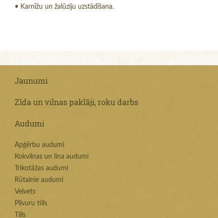
• Karnīžu un žalūziju uzstādīšana.
Jaunumi
Zīda un vilnas paklāji, roku darbs
Audumi
Apģērbu audumi
Kokvilnas un lina audumi
Trikotāžas audumi
Rūtainie audumi
Velvets
Plīvuru tills
Tills