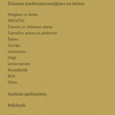
Šūšanas piederumi,mežģīnes un lentes
Mežģīnes un lentes
PRIEVĪTES
Šūšanas un izšūšanas adatas
Šujmašīnu adatas un piederumi
Šķēres
Gumijas
Līmaudums
Diegi
Lentes somām
Rāvejslēdzēji
BOA
Pūkas
Audumi galdautiem
Rokdarbi