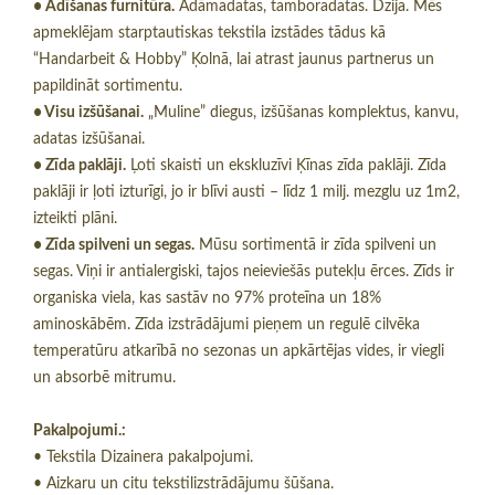
• Adīšanas furnitūra.
Adāmadatas, tamboradatas. Dzija. Mēs
apmeklējam starptautiskas tekstila izstādes tādus kā
“Handarbeit & Hobby” Ķolnā, lai atrast jaunus partnerus un
papildināt sortimentu.
• Visu izšūšanai.
„Muline” diegus, izšūšanas komplektus, kanvu,
adatas izšūšanai.
• Zīda paklāji.
Ļoti skaisti un ekskluzīvi Ķīnas zīda paklāji. Zīda
paklāji ir ļoti izturīgi, jo ir blīvi austi – līdz 1 milj. mezglu uz 1m2,
izteikti plāni.
• Zīda spilveni un segas.
Mūsu sortimentā ir zīda spilveni un
segas. Viņi ir antialergiski, tajos neieviešās putekļu ērces. Zīds ir
organiska viela, kas sastāv no 97% proteīna un 18%
aminoskābēm. Zīda izstrādājumi pieņem un regulē cilvēka
temperatūru atkarībā no sezonas un apkārtējas vides, ir viegli
un absorbē mitrumu.
Pakalpojumi.:
• Tekstila Dizainera pakalpojumi.
• Aizkaru un citu tekstilizstrādājumu šūšana.