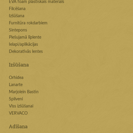
EVA foam plastiskais materiāls
Filcēšana
Izšūšana
Furnitūra rokdarbiem
Sintepons
Piešujamā līplente
Ielapi/aplikācijas
Dekoratīvās lentes
Izšūšana
Orhidea
Lanarte
Marjolein Bastin
Spilveni
Viss izšūšanai
VERVACO
Adīšana