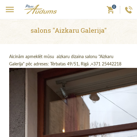
0
salons "Aizkaru Galerija"
Aicinām apmeklēt mūsu aizkaru dizaina salonu "Aizkaru
Galerija" pēc adreses: Tērbatas 49/51, Rigā ,+371 25442218