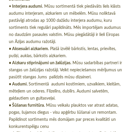
•
Interjera audumi.
Mūsu sortimentā tiek piedāvāts liels klāsts
audumu interjeram, aizkariem un mēbelēm. Mūsu noliktavā
pastāvīgi atrodas ap 1000 dažādu interjera audumu, kuru
sortiments tiek regulāri papildināts. Mēs importējam audumus
no daudzām pasaules valstīm. Mūsu piegādātāji ir lieli Eiropas
un Āzijas audumu ražotāji.
• Aksesuāri aizkariem.
Plašā izvēlē bārkstis, lentas, prievītes,
pušķi, auklas, bārkstis aizkariem.
• Aizkaru stiprinājumi un žalūzijas.
Mūsu sadarbības partneri ir
stangas un žalūzijas ražotāji. Veikt nepieciešamos mērījumus un
pasūtīt stangas Jums palīdzēs mūsu dizaineri.
• Audumi.
Sortimentā audumi kostīmiem, uzvalkiem, kleitām,
mēteļiem un oderes. Flizelīns, dublīrs. Audumi salvetēm,
galdautiem un gultasveļai.
• Šūšanas furnitūra.
Mūsu veikalu plauktos var atrast adatas,
pogas, šujamos diegus - visu apģērbu šūšanai un remontam.
Papildinot sortimentu mēs domājam par preces kvalitāti un
konkurentspēigu cenu