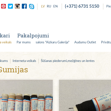
(+371) 6731 5150
LV
RU
EN
Pi
kari
Pakalpojumi
a veikals
Par mums
salons "Aizkaru Galerija"
Audumu Outlet
Privātu
ākums
Interneta veikals
Šūšanas piederumi,mežģīnes un lentes
Gumijas