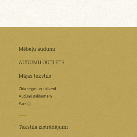
Mēbeļu audumi
AUDUMU OUTLETS
Mājas tekstils
Zīda segas un spilveni
Audumi galdautiem
Parklāji
Tekstila izstrādājumi