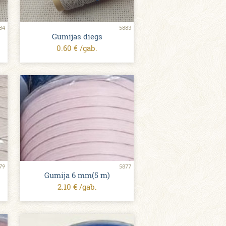
84
5883
Gumijas diegs
0.60 € /gab.
79
5877
Gumija 6 mm(5 m)
2.10 € /gab.