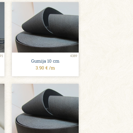
91
4389
Gumija 10 сm
3.90 € /m