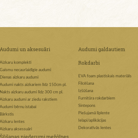
Audumi un aksesuāri
Audumi galdautiem
Rokdarbi
Aizkaru komplekti
Gaismu necaurlaidīgie audumi
EVA foam plastiskais materiāls
Dienas aizkaru audumi
Filcēšana
Audumi nakts aizkariem līdz 150cm pl.
Izšūšana
Nakts aizkaru audumi līdz 300 cm pl.
Furnitūra rokdarbiem
Aizkaru audumi ar ziedu rakstiem
Sintepons
Audumi bērnu istabai
Piešujamā līplente
Bārkstis
Ielapi/aplikācijas
Aizkaru lentes
Dekoratīvās lentes
Aizkaru aksessuāri
Šūšanas piederumi,mežģīnes