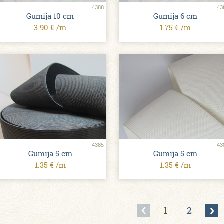
4388
43
Gumija 10 сm
Gumija 6 сm
3.90 € /m
1.75 € /m
4385
43
Gumija 5 сm
Gumija 5 сm
1.35 € /m
1.35 € /m
1
2