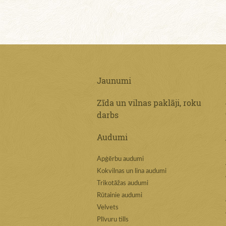
Jaunumi
Zīda un vilnas paklāji, roku
darbs
Audumi
Apģērbu audumi
Kokvilnas un lina audumi
Trikotāžas audumi
Rūtainie audumi
Velvets
Plīvuru tills