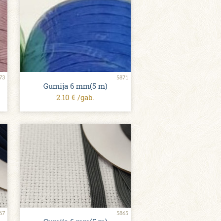
73
5871
Gumija 6 mm(5 m)
2.10 € /gab.
67
5865