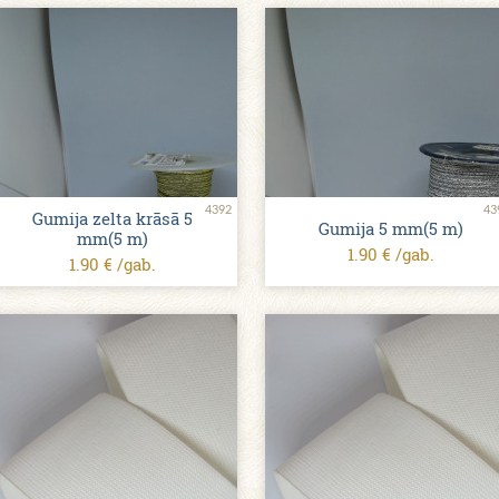
4392
43
Gumija zelta krāsā 5
Gumija 5 mm(5 m)
mm(5 m)
1.90 € /gab.
1.90 € /gab.