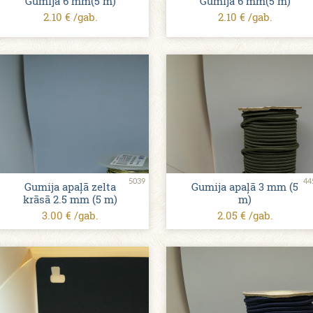
Gumija 6 mm(5 m)
Gumija 6 mm(5 m)
2.10 € /gab.
2.10 € /gab.
5039
44
Gumija apaļā zelta
Gumija apaļā 3 mm (5
krāsā 2.5 mm (5 m)
m)
3.00 € /gab.
2.05 € /gab.