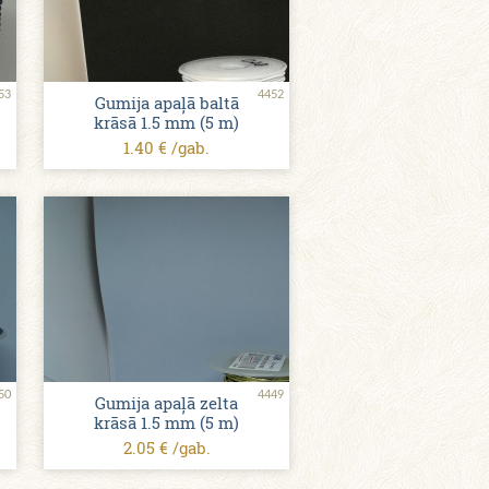
53
4452
Gumija apaļā baltā
krāsā 1.5 mm (5 m)
1.40 € /gab.
50
4449
Gumija apaļā zelta
krāsā 1.5 mm (5 m)
2.05 € /gab.