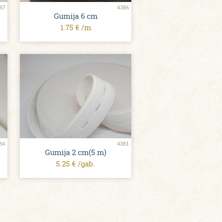
87
4386
Gumija 6 сm
1.75 € /m
84
4381
Gumija 2 сm(5 m)
5.25 € /gab.