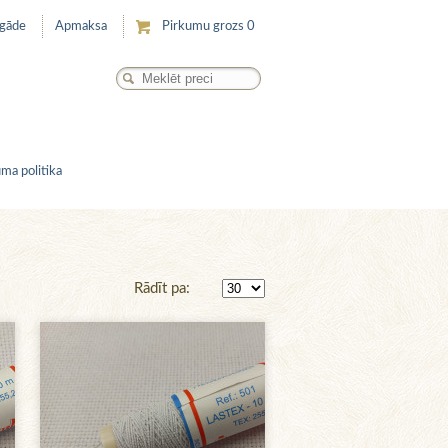
egāde
Apmaksa
Pirkumu grozs
0
ma politika
Rādīt pa: