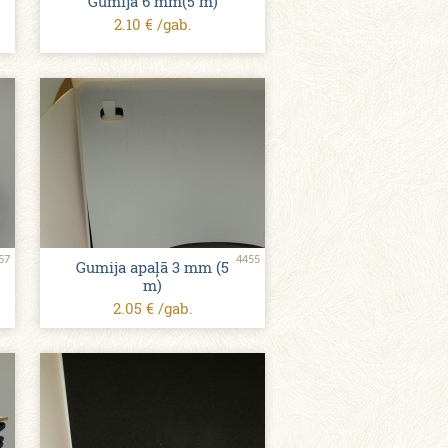
Gumija 6 mm(5 m)
2.10 € /gab.
57
4455
Gumija apaļā 3 mm (5
m)
2.05 € /gab.