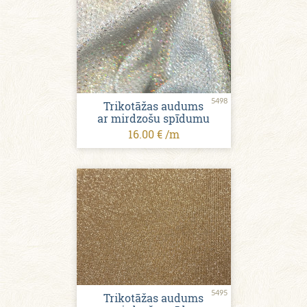
5498
Trikotāžas audums
ar mirdzošu spīdumu
16.00 € /m
5495
Trikotāžas audums