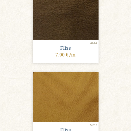
4414
Flīss
7.90 € /m
5967
Flīss