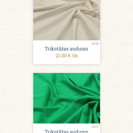
5930
Trikotāžas audums
21.00 € /m
5927
Trikotāžas audums