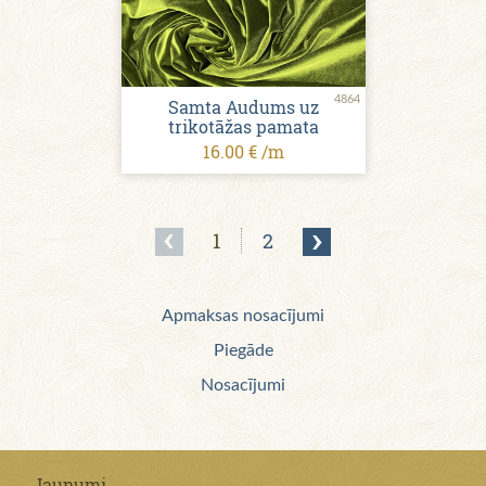
4864
Samta Audums uz
trikotāžas pamata
16.00 € /m
1
2
Apmaksas nosacījumi
Piegāde
Nosacījumi
Jaunumi