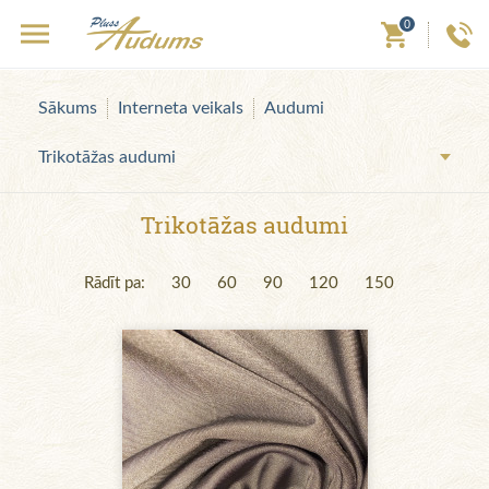
0
Sākums
Interneta veikals
Audumi
Trikotāžas audumi
Trikotāžas audumi
Rādīt pa:
30
60
90
120
150