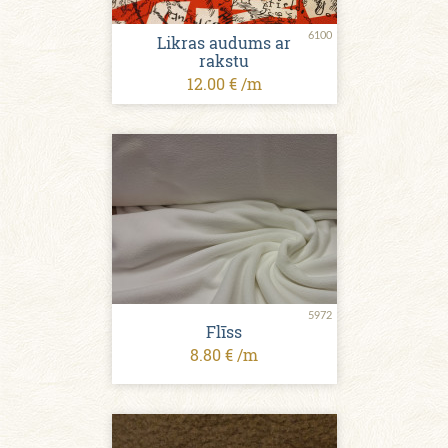
6100
Likras audums ar
rakstu
12.00 € /m
5972
Flīss
8.80 € /m