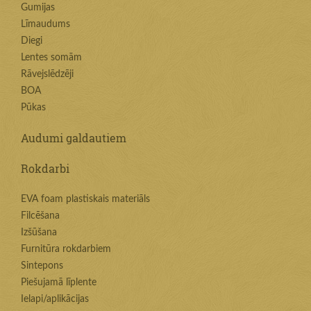
Gumijas
Līmaudums
Diegi
Lentes somām
Rāvejslēdzēji
BOA
Pūkas
Audumi galdautiem
Rokdarbi
EVA foam plastiskais materiāls
Filcēšana
Izšūšana
Furnitūra rokdarbiem
Sintepons
Piešujamā līplente
Ielapi/aplikācijas