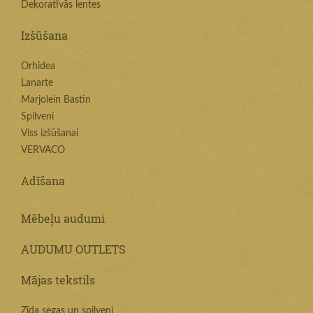
Dekoratīvās lentes
Izšūšana
Orhidea
Lanarte
Marjolein Bastin
Spilveni
Viss izšūšanai
VERVACO
Adīšana
Mēbeļu audumi
AUDUMU OUTLETS
Mājas tekstils
Zīda segas un spilveni