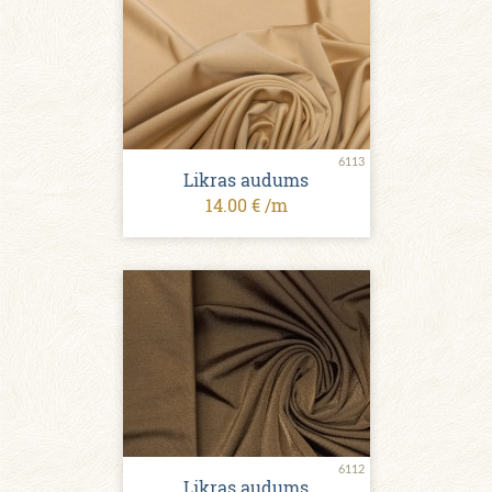
6113
Likras audums
14.00 € /m
6112
Likras audums