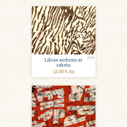
6103
Likras audums ar
rakstu
12.00 € /m