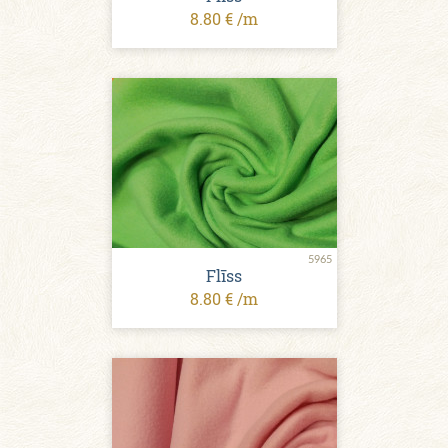
8.80 € /m
5965
Flīss
8.80 € /m