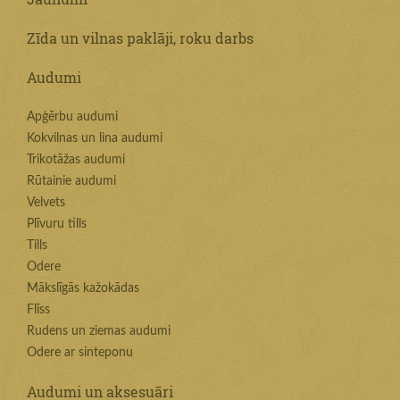
Zīda un vilnas paklāji, roku darbs
Audumi
Apģērbu audumi
Kokvilnas un lina audumi
Trikotāžas audumi
Rūtainie audumi
Velvets
Plīvuru tills
Tills
Odere
Mākslīgās kažokādas
Flīss
Rudens un ziemas audumi
Odere ar sinteponu
Audumi un aksesuāri