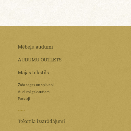
Mēbeļu audumi
AUDUMU OUTLETS
Mājas tekstils
Zīda segas un spilveni
Audumi galdautiem
Parklāji
Tekstila izstrādājumi