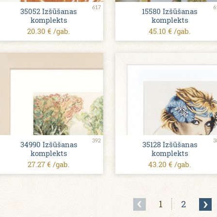
617
6
35052 Izšūšanas
15580 Izšūšanas
komplekts
komplekts
20.30 € /gab.
45.10 € /gab.
392
3
34990 Izšūšanas
35128 Izšūšanas
komplekts
komplekts
27.27 € /gab.
43.20 € /gab.
1
2