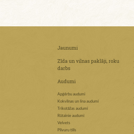
Jaunumi
Zīda un vilnas paklāji, roku
darbs
Audumi
Apģērbu audumi
Kokvilnas un lina audumi
Trikotāžas audumi
Rūtainie audumi
Velvets
Plīvuru tills