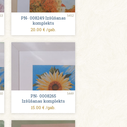
53
5452
PN- 008249 Izšūšanas
komplekts
20.00 € /gab.
50
5449
PN- 0008265
Izšūšanas komplekts
15.00 € /gab.