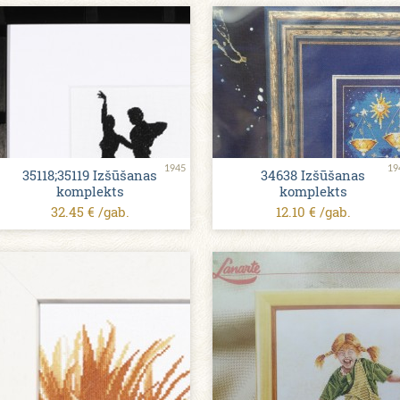
1945
19
35118;35119 Izšūšanas
34638 Izšūšanas
komplekts
komplekts
32.45 € /gab.
12.10 € /gab.