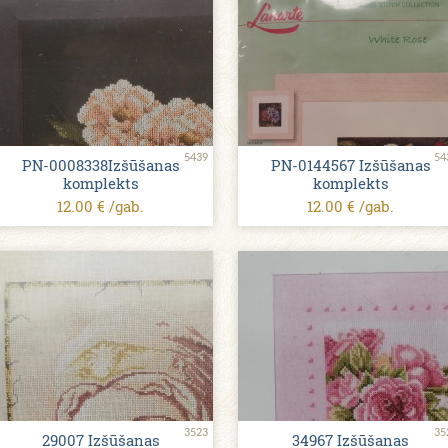
5439
54
PN-0008338Izšūšanas
PN-0144567 Izšūšanas
komplekts
komplekts
12.00 € /gab.
12.00 € /gab.
3523
35
29007 Izšūšanas
34967 Izšūšanas