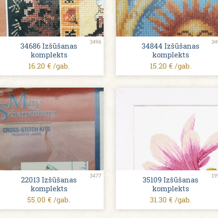
3496
34
34686 Izšūšanas
34844 Izšūšanas
komplekts
komplekts
16.20 € /gab.
15.20 € /gab.
3477
19
22013 Izšūšanas
35109 Izšūšanas
komplekts
komplekts
55.00 € /gab.
31.30 € /gab.