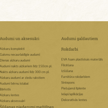
Audumi un aksesuāri
Audumi galdautiem
Rokdarbi
Aizkaru komplekti
Gaismu necaurlaidīgie audumi
EVA foam plastiskais materiāls
Dienas aizkaru audumi
Filcēšana
Audumi nakts aizkariem līdz 150cm pl.
Izšūšana
Nakts aizkaru audumi līdz 300 cm pl.
Furnitūra rokdarbiem
Aizkaru audumi ar ziedu rakstiem
Sintepons
Audumi bērnu istabai
Piešujamā līplente
Bārkstis
Ielapi/aplikācijas
Aizkaru lentes
Dekoratīvās lentes
Aizkaru aksessuāri
Šūšanas piederumi,mežģīnes