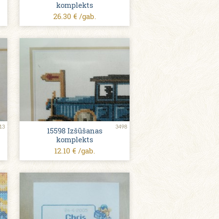
komplekts
26.30 € /gab.
13
3498
15598 Izšūšanas
komplekts
12.10 € /gab.