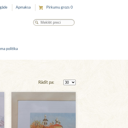
egāde
Apmaksa
Pirkumu grozs
0
ma politika
Rādīt pa: