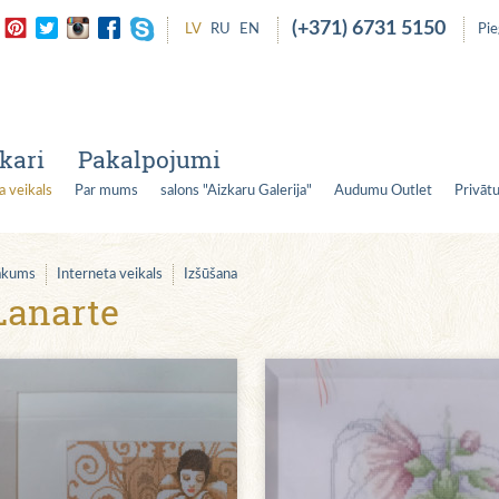
(+371) 6731 5150
LV
RU
EN
Pi
kari
Pakalpojumi
a veikals
Par mums
salons "Aizkaru Galerija"
Audumu Outlet
Privātu
ākums
Interneta veikals
Izšūšana
Lanarte