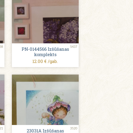
38
5437
PN-0144566 Izšūšanas
komplekts
12.00 € /gab.
21
3520
23031A Izšūšanas