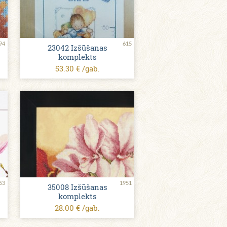
94
615
23042 Izšūšanas
komplekts
53.30 € /gab.
53
1951
35008 Izšūšanas
komplekts
28.00 € /gab.