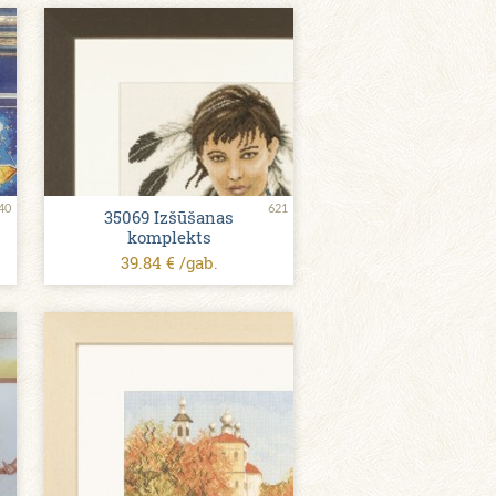
40
621
35069 Izšūšanas
komplekts
39.84 € /gab.