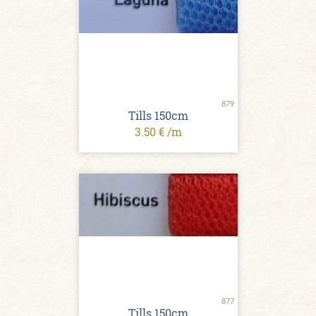
879
Tills 150cm
3.50 € /m
877
Tills 150cm