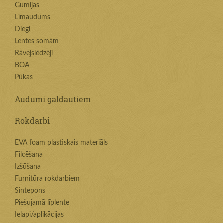
Gumijas
Līmaudums
Diegi
Lentes somām
Rāvejslēdzēji
BOA
Pūkas
Audumi galdautiem
Rokdarbi
EVA foam plastiskais materiāls
Filcēšana
Izšūšana
Furnitūra rokdarbiem
Sintepons
Piešujamā līplente
Ielapi/aplikācijas