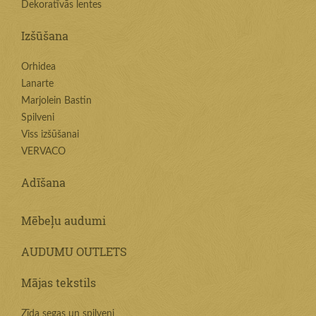
Dekoratīvās lentes
Izšūšana
Orhidea
Lanarte
Marjolein Bastin
Spilveni
Viss izšūšanai
VERVACO
Adīšana
Mēbeļu audumi
AUDUMU OUTLETS
Mājas tekstils
Zīda segas un spilveni