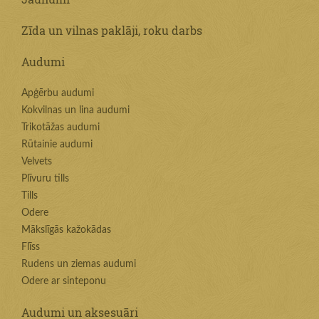
Zīda un vilnas paklāji, roku darbs
Audumi
Apģērbu audumi
Kokvilnas un lina audumi
Trikotāžas audumi
Rūtainie audumi
Velvets
Plīvuru tills
Tills
Odere
Mākslīgās kažokādas
Flīss
Rudens un ziemas audumi
Odere ar sinteponu
Audumi un aksesuāri