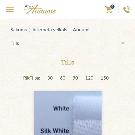
0
Sākums
Interneta veikals
Audumi
Tills
Tills
Rādīt pa:
30
60
90
120
150