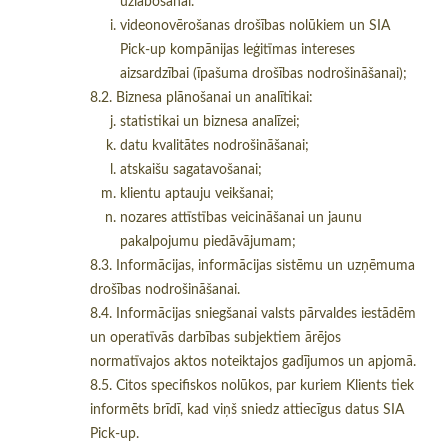
uzlabošanai.
videonovērošanas drošības nolūkiem un SIA
Pick-up kompānijas leģitīmas intereses
aizsardzībai (īpašuma drošības nodrošināšanai);
8.2. Biznesa plānošanai un analītikai:
statistikai un biznesa analīzei;
datu kvalitātes nodrošināšanai;
atskaišu sagatavošanai;
klientu aptauju veikšanai;
nozares attīstības veicināšanai un jaunu
pakalpojumu piedāvājumam;
8.3. Informācijas, informācijas sistēmu un uzņēmuma
drošības nodrošināšanai.
8.4. Informācijas sniegšanai valsts pārvaldes iestādēm
un operatīvās darbības subjektiem ārējos
normatīvajos aktos noteiktajos gadījumos un apjomā.
8.5. Citos specifiskos nolūkos, par kuriem Klients tiek
informēts brīdī, kad viņš sniedz attiecīgus datus SIA
Pick-up.