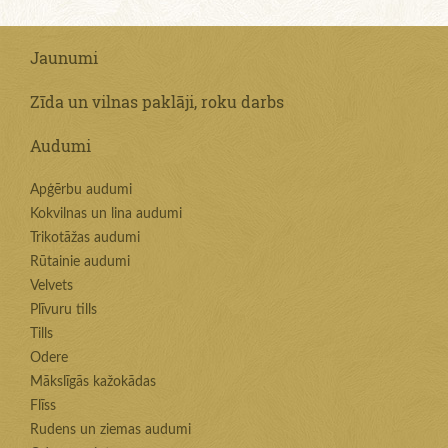
Jaunumi
Zīda un vilnas paklāji, roku darbs
Audumi
Apģērbu audumi
Kokvilnas un lina audumi
Trikotāžas audumi
Rūtainie audumi
Velvets
Plīvuru tills
Tills
Odere
Mākslīgās kažokādas
Flīss
Rudens un ziemas audumi