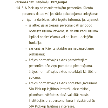
Personas datu saņēmēju kategorijas
SIA Pick-up neizpauž trešajām personām Klienta
personas datus vai jebkādu pakalpojumu sniegšanas
un līguma darbības laikā iegūtu informāciju, izņemot:
ja attiecīgajai trešajai personai dati jānodod
noslēgtā līguma ietvaros, lai veiktu kādu līguma
izpildei nepieciešamu vai ar likumu deleģētu
funkciju;
saskaņā ar Klienta skaidru un nepārprotamu
piekrišanu;
ārējos normatīvajos aktos paredzētajām
personām pēc viņu pamatota pieprasījuma,
ārējos normatīvajos aktos noteiktajā kārtībā un
apjomā;
ārējos normatīvajos aktos noteiktos gadījumos
SIA Pick-up leģitīmo interešu aizsardzībai,
piemēram, vēršoties tiesā vai citās valsts
institūcijās pret personu, kura ir aizskārusi šīs
SIA Pick-up leģitīmās intereses.