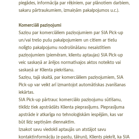
piegādes, informācija par rēķiniem, par plānotiem darbiem,
sakaru pārtraukumiem, izmaiņām pakalpojumos u.c.).
Komerciāli paziņojumi
Saziņu par komerciāliem paziņojumiem par SIA Pick-up
un/vai trešo pušu pakalpojumiem un citiem ar tiešu
nolīgto pakalpojumu nodrošināšanu nesaistītiem
paziņojumiem (piemēram, klientu aptaujas) SIA Pick-up
veic saskaņā ar ārējos normatīvajos aktos noteikto vai
saskaņā ar Klienta piekrišanu.
Saziņu, tajā skaitā, par komerciāliem paziņojumiem, SIA
Pick-up var veikt arī izmantojot automātiskas zvanīšanas
iekārtas.
SIA Pick-up pārtrauc komerciālo paziņojumu sūtīšanu,
tiklīdz tiek apstrādāts Klienta pieprasījums. Pieprasījuma
apstrāde ir atkarīga no tehnoloģiskām iespējām, kas var
būt līdz septiņām diennaktīm.
Izsakot savu viedokli aptaujās un atstājot savu
kontaktinformāciju (e-pastu, tālruni), Klients piekrīt, ka SIA