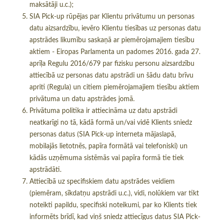
maksātāji u.c.);
SIA Pick-up rūpējas par Klientu privātumu un personas
datu aizsardzību, ievēro Klientu tiesības uz personas datu
apstrādes likumību saskaņā ar piemērojamajiem tiesību
aktiem - Eiropas Parlamenta un padomes 2016. gada 27.
aprīļa Regulu 2016/679 par fizisku personu aizsardzību
attiecībā uz personas datu apstrādi un šādu datu brīvu
apriti (Regula) un citiem piemērojamajiem tiesību aktiem
privātuma un datu apstrādes jomā.
Privātuma politika ir attiecināma uz datu apstrādi
neatkarīgi no tā, kādā formā un/vai vidē Klients sniedz
personas datus (SIA Pick-up interneta mājaslapā,
mobilajās lietotnēs, papīra formātā vai telefoniski) un
kādās uzņēmuma sistēmās vai papīra formā tie tiek
apstrādāti.
Attiecībā uz specifiskiem datu apstrādes veidiem
(piemēram, sīkdatņu apstrādi u.c.), vidi, nolūkiem var tikt
noteikti papildu, specifiski noteikumi, par ko Klients tiek
informēts brīdī, kad viņš sniedz attiecīgus datus SIA Pick-