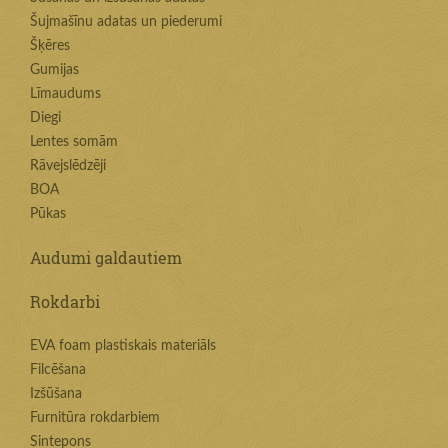
Šujmašīnu adatas un piederumi
Šķēres
Gumijas
Līmaudums
Diegi
Lentes somām
Rāvejslēdzēji
BOA
Pūkas
Audumi galdautiem
Rokdarbi
EVA foam plastiskais materiāls
Filcēšana
Izšūšana
Furnitūra rokdarbiem
Sintepons