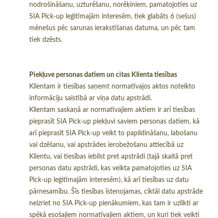
nodrošināšanu, uzturēšanu, norēķiniem, pamatojoties uz
SIA Pick-up leģitīmajām interesēm, tiek glabāts 6 (sešus)
mēnešus pēc sarunas ierakstīšanas datuma, un pēc tam
tiek dzēsts.
Piekļuve personas datiem un citas Klienta tiesības
Klientam ir tiesības saņemt normatīvajos aktos noteikto
informāciju saistībā ar viņa datu apstrādi.
Klientam saskaņā ar normatīvajiem aktiem ir arī tiesības
pieprasīt SIA Pick-up piekļuvi saviem personas datiem, kā
arī pieprasīt SIA Pick-up veikt to papildināšanu, labošanu
vai dzēšanu, vai apstrādes ierobežošanu attiecībā uz
Klientu, vai tiesības iebilst pret apstrādi (tajā skaitā pret
personas datu apstrādi, kas veikta pamatojoties uz SIA
Pick-up leģitīmajām interesēm), kā arī tiesības uz datu
pārnesamību. Šīs tiesības īstenojamas, ciktāl datu apstrāde
neizriet no SIA Pick-up pienākumiem, kas tam ir uzlikti ar
spēkā esošajiem normatīvajiem aktiem, un kuri tiek veikti