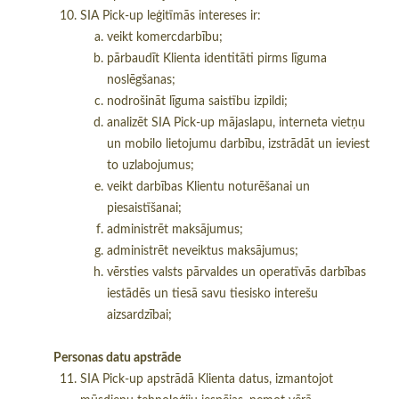
SIA Pick-up leģitīmās intereses ir:
veikt komercdarbību;
pārbaudīt Klienta identitāti pirms līguma
noslēgšanas;
nodrošināt līguma saistību izpildi;
analizēt SIA Pick-up mājaslapu, interneta vietņu
un mobilo lietojumu darbību, izstrādāt un ieviest
to uzlabojumus;
veikt darbības Klientu noturēšanai un
piesaistīšanai;
administrēt maksājumus;
administrēt neveiktus maksājumus;
vērsties valsts pārvaldes un operatīvās darbības
iestādēs un tiesā savu tiesisko interešu
aizsardzībai;
Personas datu apstrāde
SIA Pick-up apstrādā Klienta datus, izmantojot