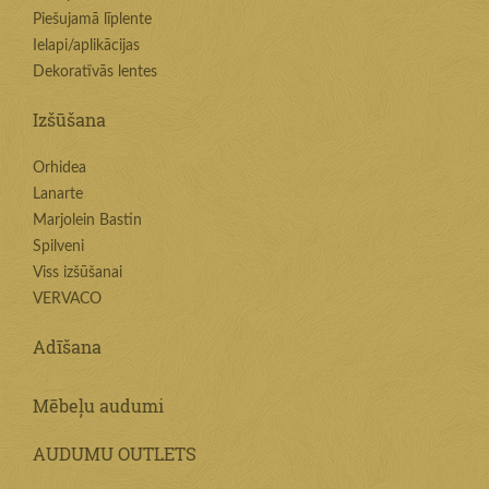
Piešujamā līplente
Ielapi/aplikācijas
Dekoratīvās lentes
Izšūšana
Orhidea
Lanarte
Marjolein Bastin
Spilveni
Viss izšūšanai
VERVACO
Adīšana
Mēbeļu audumi
AUDUMU OUTLETS