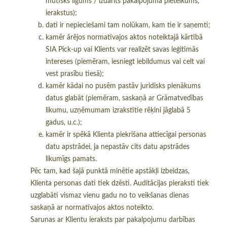
mutisks līgums / izdarīts pakalpojuma pieteikums,
ierakstus);
dati ir nepieciešami tam nolūkam, kam tie ir saņemti;
kamēr ārējos normatīvajos aktos noteiktajā kārtībā
SIA Pick-up vai Klients var realizēt savas leģitīmās
intereses (piemēram, iesniegt iebildumus vai celt vai
vest prasību tiesā);
kamēr kādai no pusēm pastāv juridisks pienākums
datus glabāt (piemēram, saskaņā ar Grāmatvedības
likumu, uzņēmumam izrakstītie rēķini jāglabā 5
gadus, u.c.);
kamēr ir spēkā Klienta piekrišana attiecīgai personas
datu apstrādei, ja nepastāv cits datu apstrādes
likumīgs pamats.
Pēc tam, kad šajā punktā minētie apstākļi izbeidzas,
Klienta personas dati tiek dzēsti. Auditācijas pieraksti tiek
uzglabāti vismaz vienu gadu no to veikšanas dienas
saskaņā ar normatīvajos aktos noteikto.
Sarunas ar Klientu ieraksts par pakalpojumu darbības