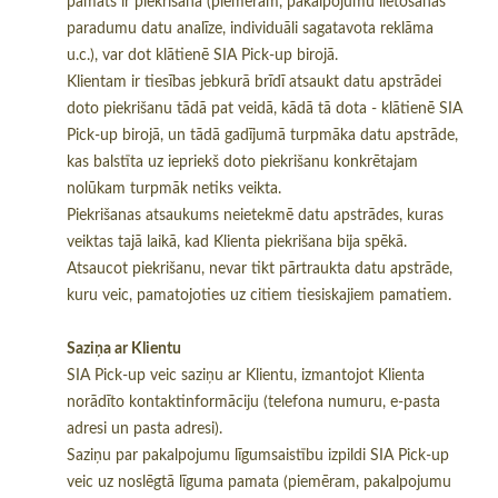
pamats ir piekrišana (piemēram, pakalpojumu lietošanas
paradumu datu analīze, individuāli sagatavota reklāma
u.c.), var dot klātienē SIA Pick-up birojā.
Klientam ir tiesības jebkurā brīdī atsaukt datu apstrādei
doto piekrišanu tādā pat veidā, kādā tā dota - klātienē SIA
Pick-up birojā, un tādā gadījumā turpmāka datu apstrāde,
kas balstīta uz iepriekš doto piekrišanu konkrētajam
nolūkam turpmāk netiks veikta.
Piekrišanas atsaukums neietekmē datu apstrādes, kuras
veiktas tajā laikā, kad Klienta piekrišana bija spēkā.
Atsaucot piekrišanu, nevar tikt pārtraukta datu apstrāde,
kuru veic, pamatojoties uz citiem tiesiskajiem pamatiem.
Saziņa ar Klientu
SIA Pick-up veic saziņu ar Klientu, izmantojot Klienta
norādīto kontaktinformāciju (telefona numuru, e-pasta
adresi un pasta adresi).
Saziņu par pakalpojumu līgumsaistību izpildi SIA Pick-up
veic uz noslēgtā līguma pamata (piemēram, pakalpojumu