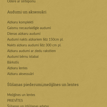
Odere ar sinteponu
Audumi un aksesuāri
Aizkaru komplekti
Gaismu necaurlaidīgie audumi
Dienas aizkaru audumi
Audumi nakts aizkariem līdz 150cm pl.
Nakts aizkaru audumi līdz 300 cm pl.
Aizkaru audumi ar ziedu rakstiem
Audumi bērnu istabai
Bārkstis
Aizkaru lentes
Aizkaru aksessuāri
Šūšanas piederumi,mežģīnes un lentes
Mežģīnes un lentes
PRIEVĪTES
Šūšanas un izšūšanas adatas