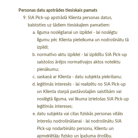
Personas datu apstrādes tiesiskais pamats
SIA Pick-up apstrādā Klienta personas datus,
balstoties uz šādiem tiesiskajiem pamatiem:
līguma noslēgšanai un izpildei - lai noslēgtu
līgumu pēc Klienta pieteikuma un nodrošinātu tā
izpildi;
normatīvo aktu izpildei - lai izpildītu SIA Pick-up
saistošos ārējos normatīvajos aktos noteiktu
pienākumu;
saskaņā ar Klienta - datu subjekta piekrišanu;
leģitīmās interesēs - lai realizētu no SIA Pick-up
un Klienta starpā pastāvošajām saistībām vai
noslēgtā līguma, vai likuma izrietošas SIA Pick-up
leģitīmās intereses;
datu subjekta vai citas fiziskās personas vitālo
interešu nodrošināšanai - lai nodrošinātu SIA
Pick-up nodarbināto personu, Klientu un
apmeklētāju fizisko un īpašuma drošību.