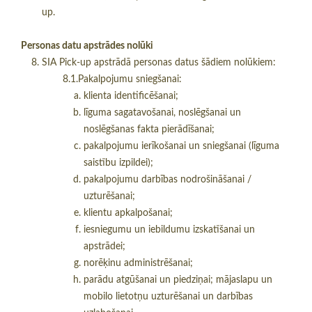
up.
Personas datu apstrādes nolūki
SIA Pick-up apstrādā personas datus šādiem nolūkiem:​
8.1.Pakalpojumu sniegšanai:
klienta identificēšanai;
līguma sagatavošanai, noslēgšanai un
noslēgšanas fakta pierādīšanai;
pakalpojumu ierīkošanai un sniegšanai (līguma
saistību izpildei);
pakalpojumu darbības nodrošināšanai /
uzturēšanai;
klientu apkalpošanai;
iesniegumu un iebildumu izskatīšanai un
apstrādei;
norēķinu administrēšanai;
parādu atgūšanai un piedziņai; mājaslapu un
mobilo lietotņu uzturēšanai un darbības