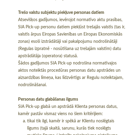
Trešo valstu subjektu piekļuve personas datiem
Atsevišķos gadījumos, ievērojot normatīvo aktu prasības,
SIA Pick-up personu datiem piekļūst trešajās valstīs (tas ir,
valstīs ārpus Eiropas Savienības un Eiropas Ekonomiskās
zonas) esoši izstrādātāji vai pakalpojumu nodrošinātāji
(Regulas izpratnē - nosūtīšana uz trešajām valstīm) datu
apstrādātāja (operatora) statusā.
Šādos gadījumos SIA Pick-up nodrošina normatīvajos
aktos noteiktās procedūras personas datu apstrādes un
aizsardzības līmeņa, kas līdzvērtīgs ar Regulu noteiktajam,
nodrošināšanai.
Personas datu glabāšanas ilgums
SIA Pick-up glabā un apstrādā Klienta personas datus,
kamēr pastāv vismaz viens no šiem kritērijiem:
tikai tik ilgi, kamēr ir spēkā ar Klientu noslēgtais
līgums (tajā skaitā, sarunu, kurās tiek noslēgts