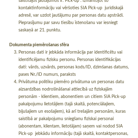
saistītajos jautājumos ir: Pick-up . Izmantojot šo
kontaktinformāciju vai vēršoties SIA Pick-up juridiskajā
adresē, var uzdot jautājumu par personas datu apstrādi.
Pieprasījumu par savu tiesību īstenošanu var iesniegt
saskaņā ar 21. punktu.
Dokumenta piemērošanas sfēra
Personas dati ir jebkāda informācija par identificētu vai
identificējamu fizisku personu. Personas identifikācijas
dati: vārds, uzvārds, personas kods/ID, dzimšanas datums,
pases Nr./ID numurs, paraksts
Privātuma politiku piemēro privātuma un personas datu
aizsardzības nodrošināšanai attiecībā uz fiziskajām
personām - klientiem, abonentiem un citiem SIA Pick-up
pakalpojumu lietotājiem (tajā skaitā, potenciālajiem,
bijušajiem un esošajiem), kā arī trešajām personām, kuras
saistībā ar pakalpojumu sniegšanu fiziskai personai
(abonentam, klientam, lietotājam) saņem vai nodod SIA
Pick-up jebkādu informāciju (tajā skaitā, kontaktpersonas,