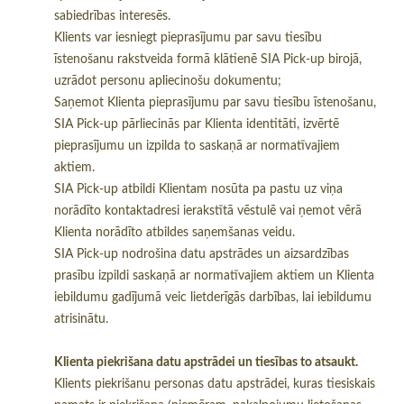
sabiedrības interesēs.
Klients var iesniegt pieprasījumu par savu tiesību
īstenošanu rakstveida formā klātienē SIA Pick-up birojā,
uzrādot personu apliecinošu dokumentu;
Saņemot Klienta pieprasījumu par savu tiesību īstenošanu,
SIA Pick-up pārliecinās par Klienta identitāti, izvērtē
pieprasījumu un izpilda to saskaņā ar normatīvajiem
aktiem.
SIA Pick-up atbildi Klientam nosūta pa pastu uz viņa
norādīto kontaktadresi ierakstītā vēstulē vai ņemot vērā
Klienta norādīto atbildes saņemšanas veidu.
SIA Pick-up nodrošina datu apstrādes un aizsardzības
prasību izpildi saskaņā ar normatīvajiem aktiem un Klienta
iebildumu gadījumā veic lietderīgās darbības, lai iebildumu
atrisinātu.
Klienta piekrišana datu apstrādei un tiesības to atsaukt.
Klients piekrišanu personas datu apstrādei, kuras tiesiskais