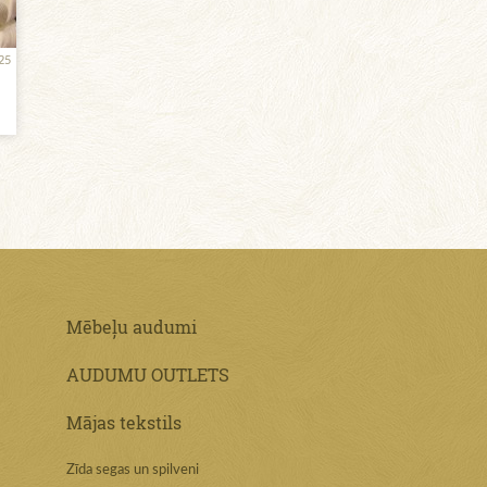
25
Mēbeļu audumi
AUDUMU OUTLETS
Mājas tekstils
Zīda segas un spilveni