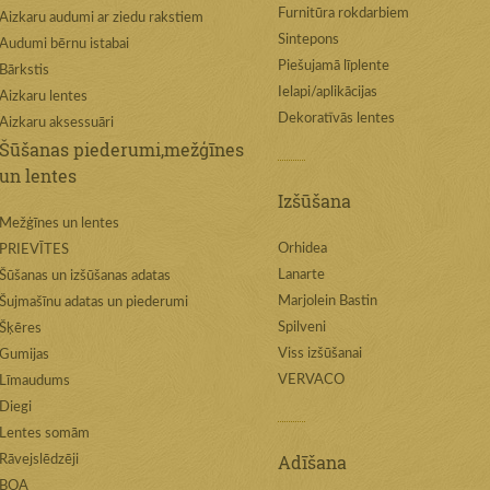
Furnitūra rokdarbiem
Aizkaru audumi ar ziedu rakstiem
Sintepons
Audumi bērnu istabai
Piešujamā līplente
Bārkstis
Ielapi/aplikācijas
Aizkaru lentes
Dekoratīvās lentes
Aizkaru aksessuāri
Šūšanas piederumi,mežģīnes
un lentes
Izšūšana
Mežģīnes un lentes
Orhidea
PRIEVĪTES
Lanarte
Šūšanas un izšūšanas adatas
Marjolein Bastin
Šujmašīnu adatas un piederumi
Spilveni
Šķēres
Viss izšūšanai
Gumijas
VERVACO
Līmaudums
Diegi
Lentes somām
Adīšana
Rāvejslēdzēji
BOA