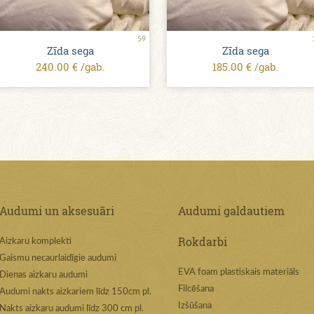
59
Zīda sega
Zīda sega
240.00 € /gab.
185.00 € /gab.
Audumi un aksesuāri
Audumi galdautiem
Rokdarbi
Aizkaru komplekti
Gaismu necaurlaidīgie audumi
EVA foam plastiskais materiāls
Dienas aizkaru audumi
Filcēšana
Audumi nakts aizkariem līdz 150cm pl.
Izšūšana
Nakts aizkaru audumi līdz 300 cm pl.