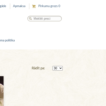
egāde
Apmaksa
Pirkumu grozs
0
ma politika
Rādīt pa: