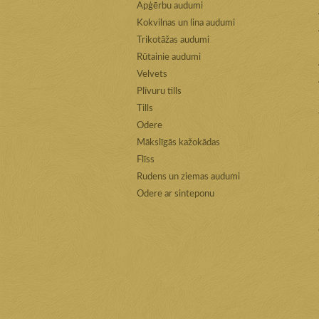
Apģērbu audumi
Kokvilnas un lina audumi
Trikotāžas audumi
Rūtainie audumi
Velvets
Plīvuru tills
Tills
Odere
Mākslīgās kažokādas
Flīss
Rudens un ziemas audumi
Odere ar sinteponu