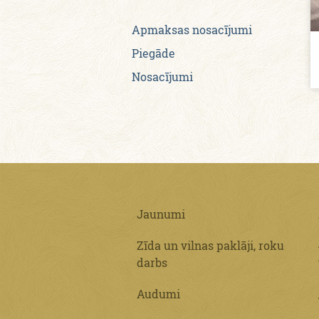
Apmaksas nosacījumi
Piegāde
Nosacījumi
Jaunumi
Zīda un vilnas paklāji, roku
darbs
Audumi