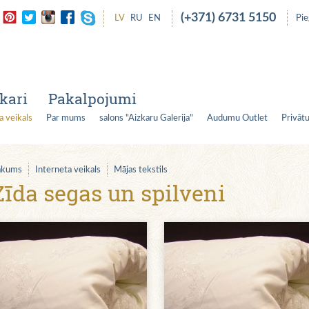
(+371) 6731 5150
LV
RU
EN
Pi
kari
Pakalpojumi
a veikals
Par mums
salons "Aizkaru Galerija"
Audumu Outlet
Privātu
ākums
Interneta veikals
Mājas tekstils
Zīda segas un spilveni