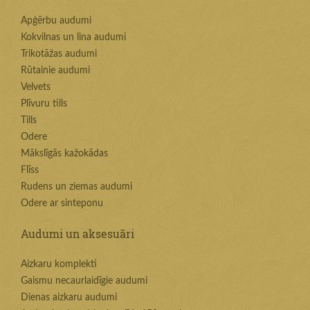
Apģērbu audumi
Kokvilnas un lina audumi
Trikotāžas audumi
Rūtainie audumi
Velvets
Plīvuru tills
Tills
Odere
Mākslīgās kažokādas
Flīss
Rudens un ziemas audumi
Odere ar sinteponu
Audumi un aksesuāri
Aizkaru komplekti
Gaismu necaurlaidīgie audumi
Dienas aizkaru audumi