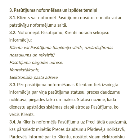
3. Pasūtījuma noformēšana un izpildes termiņi
3.1.
Klients var noformēt Pasūtījumu nosūtot e-mailu vai ar
patstāvīgu noformējumu saitā.
3.2.
Noformējot Pasūtījumu, Klients norāda sekojošu
informāciju:
Klienta vai Pasūtījuma Saņēmēja vārds, uzvārds,(firmas
nosaukums un rekvizīti)
Pasūtījuma piegādes adrese,
Kontakttālrunis,
Elektroniskā pasta adrese.
3.3.
Pēc pasūtījuma noformēšanas Klientam tiek izsniegta
informācija par viņa pasūtījuma statusu, preces daudzumu
noliktavā, piegādes laiku un maksu. Statusi nozīmē, kādā
dienestu apstrādes sistēmas etapā atrodas Pasūtījums, ko
veicis Klients.
3.4.
Ja Klients noformējis Pasūtījumu uz Preci tādā daudzumā,
kas pārsniedz minētās Preces daudzumu Pārdevēja noliktavā,
Pārdevējs informē par to Klientu, nosūtot viņam elektronisku