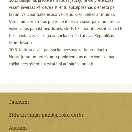
10.2.
Gadījumā, ja Klientam rodas jautājumi vai pretenzijas,
viņam jāvēršas Pārdevēja Klientu apkalpošanas dienestā pa
tālruni vai caur Saitā esošo veidlapu «Sazinieties ar mums».
Visus radušos strīdus puses centīsies atrisināt pārrunu ceļā. Ja
vienošanos panākt neizdosies, strīds tiks nodots izskatīšanai LR
tiesu instancēs saskaņā ar spēkā esošo Latvijas Republikas
likumdošanu.
10.3.
Ja tiesa atzīst par spēkā neesošu kādu no minēto
Nosacījumu un noteikumu punktiem, tas nenozīmē, ka par
spēkā neesošiem ir uzskatāmi arī pārējie punkti.
Jaunumi
Zīda un vilnas paklāji, roku darbs
Audumi