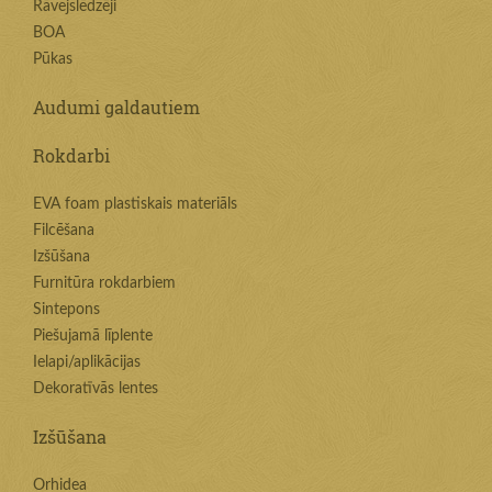
Rāvejslēdzēji
BOA
Pūkas
Audumi galdautiem
Rokdarbi
EVA foam plastiskais materiāls
Filcēšana
Izšūšana
Furnitūra rokdarbiem
Sintepons
Piešujamā līplente
Ielapi/aplikācijas
Dekoratīvās lentes
Izšūšana
Orhidea