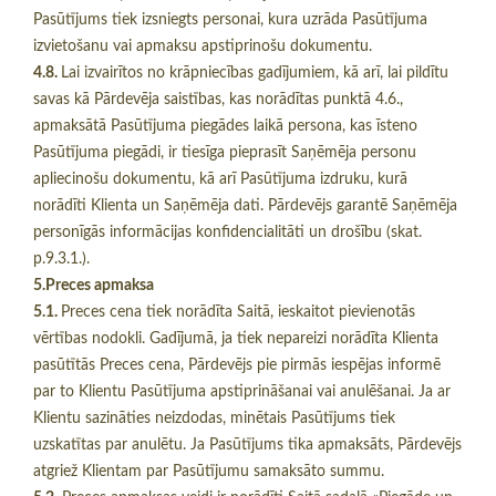
Pasūtījums tiek izsniegts personai, kura uzrāda Pasūtījuma
izvietošanu vai apmaksu apstiprinošu dokumentu.
4.8.
Lai izvairītos no krāpniecības gadījumiem, kā arī, lai pildītu
savas kā Pārdevēja saistības, kas norādītas punktā 4.6.,
apmaksātā Pasūtījuma piegādes laikā persona, kas īsteno
Pasūtījuma piegādi, ir tiesīga pieprasīt Saņēmēja personu
apliecinošu dokumentu, kā arī Pasūtījuma izdruku, kurā
norādīti Klienta un Saņēmēja dati. Pārdevējs garantē Saņēmēja
personīgās informācijas konfidencialitāti un drošību (skat.
p.9.3.1.).
5.Preces apmaksa
5.1.
Preces cena tiek norādīta Saitā, ieskaitot pievienotās
vērtības nodokli. Gadījumā, ja tiek nepareizi norādīta Klienta
pasūtītās Preces cena, Pārdevējs pie pirmās iespējas informē
par to Klientu Pasūtījuma apstiprināšanai vai anulēšanai. Ja ar
Klientu sazināties neizdodas, minētais Pasūtījums tiek
uzskatītas par anulētu. Ja Pasūtījums tika apmaksāts, Pārdevējs
atgriež Klientam par Pasūtījumu samaksāto summu.