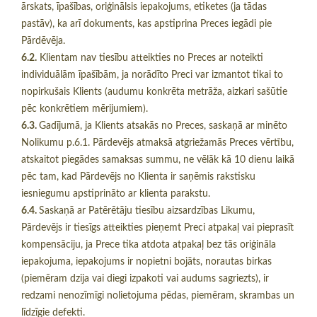
ārskats, īpašības, oriģinālsis iepakojums, etiketes (ja tādas
pastāv), ka arī dokuments, kas apstiprina Preces iegādi pie
Pārdēvēja.
6.2.
Klientam nav tiesību atteikties no Preces ar noteikti
individuālām īpašībām, ja norādīto Preci var izmantot tikai to
nopirkušais Klients (audumu konkrēta metrāža, aizkari sašūtie
pēc konkrētiem mērijumiem).
6.3.
Gadījumā, ja Klients atsakās no Preces, saskaņā ar minēto
Nolikumu p.6.1. Pārdevējs atmaksā atgriežamās Preces vērtību,
atskaitot piegādes samaksas summu, ne vēlāk kā 10 dienu laikā
pēc tam, kad Pārdevējs no Klienta ir saņēmis rakstisku
iesniegumu apstiprināto ar klienta parakstu.
6.4.
Saskaņā ar Patērētāju tiesību aizsardzības Likumu,
Pārdevējs ir tiesīgs atteikties pieņemt Preci atpakaļ vai pieprasīt
kompensāciju, ja Prece tika atdota atpakaļ bez tās oriģināla
iepakojuma, iepakojums ir nopietni bojāts, norautas birkas
(piemēram dzija vai diegi izpakoti vai audums sagriezts), ir
redzami nenozīmīgi nolietojuma pēdas, piemēram, skrambas un
līdzīgie defekti.