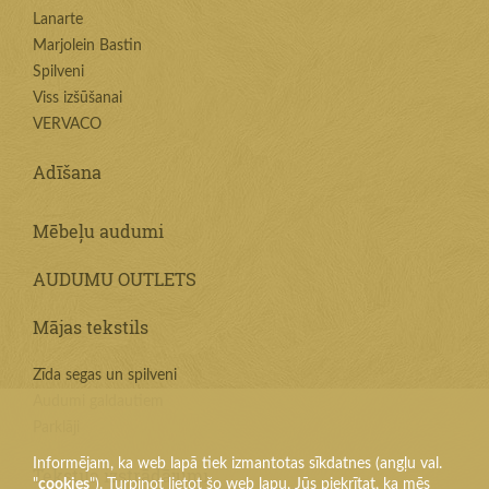
Lanarte
Marjolein Bastin
Spilveni
Viss izšūšanai
VERVACO
Adīšana
Mēbeļu audumi
AUDUMU OUTLETS
Mājas tekstils
Zīda segas un spilveni
Audumi galdautiem
Parklāji
Informējam, ka web lapā tiek izmantotas sīkdatnes (angļu val.
Tekstila izstrādājumi
"
cookies
"). Turpinot lietot šo web lapu, Jūs piekrītat, ka mēs