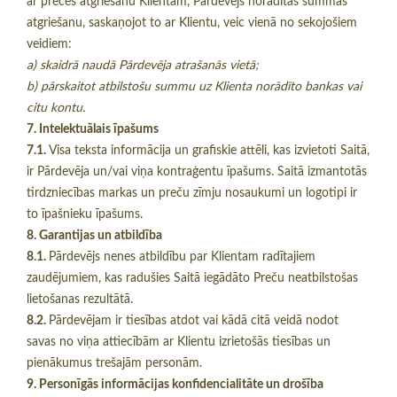
ar preces atgriešanu Klientam, Pārdevējs norādītās summas
atgriešanu, saskaņojot to ar Klientu, veic vienā no sekojošiem
veidiem:
a) skaidrā naudā Pārdevēja atrašanās vietā;
b) pārskaitot atbilstošu summu uz Klienta norādīto bankas vai
citu kontu.
7. Intelektuālais īpašums
7.1.
Visa teksta informācija un grafiskie attēli, kas izvietoti Saitā,
ir Pārdevēja un/vai viņa kontraģentu īpašums. Saitā izmantotās
tirdzniecības markas un preču zīmju nosaukumi un logotipi ir
to īpašnieku īpašums.
8. Garantijas un atbildība
8.1.
Pārdevējs nenes atbildību par Klientam radītajiem
zaudējumiem, kas radušies Saitā iegādāto Preču neatbilstošas
lietošanas rezultātā.
8.2.
Pārdevējam ir tiesības atdot vai kādā citā veidā nodot
savas no viņa attiecībām ar Klientu izrietošās tiesības un
pienākumus trešajām personām.
9. Personīgās informācijas konfidencialitāte un drošība