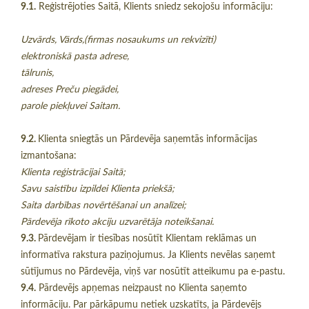
9.1.
Reģistrējoties Saitā, Klients sniedz sekojošu informāciju:
Uzvārds, Vārds,(firmas nosaukums un rekvizīti)
elektroniskā pasta adrese,
tālrunis,
adreses Preču piegādei,
parole piekļuvei Saitam.
9.2.
Klienta sniegtās un Pārdevēja saņemtās informācijas
izmantošana:
Klienta reģistrācijai Saitā;
Savu saistību izpildei Klienta priekšā;
Saita darbības novērtēšanai un analīzei;
Pārdevēja rīkoto akciju uzvarētāja noteikšanai.
9.3.
Pārdevējam ir tiesības nosūtīt Klientam reklāmas un
informatīva rakstura paziņojumus. Ja Klients nevēlas saņemt
sūtījumus no Pārdevēja, viņš var nosūtīt atteikumu pa e-pastu.
9.4.
Pārdevējs apņemas neizpaust no Klienta saņemto
informāciju. Par pārkāpumu netiek uzskatīts, ja Pārdevējs