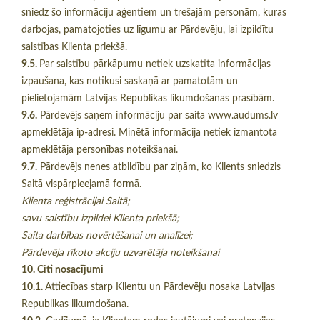
sniedz šo informāciju aģentiem un trešajām personām, kuras
darbojas, pamatojoties uz līgumu ar Pārdevēju, lai izpildītu
saistības Klienta priekšā.
9.5.
Par saistību pārkāpumu netiek uzskatīta informācijas
izpaušana, kas notikusi saskaņā ar pamatotām un
pielietojamām Latvijas Republikas likumdošanas prasībām.
9.6.
Pārdevējs saņem informāciju par saita www.audums.lv
apmeklētāja ip-adresi. Minētā informācija netiek izmantota
apmeklētāja personības noteikšanai.
9.7.
Pārdevējs nenes atbildību par ziņām, ko Klients sniedzis
Saitā vispārpieejamā formā.
Klienta reģistrācijai Saitā;
savu saistību izpildei Klienta priekšā;
Saita darbības novērtēšanai un analīzei;
Pārdevēja rīkoto akciju uzvarētāja noteikšanai
10. Citi nosacījumi
10.1.
Attiecības starp Klientu un Pārdevēju nosaka Latvijas
Republikas likumdošana.