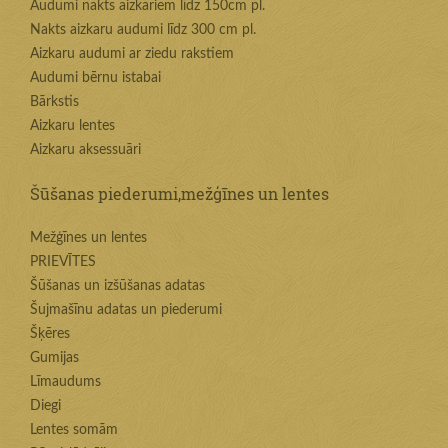
Audumi nakts aizkariem līdz 150cm pl.
Nakts aizkaru audumi līdz 300 cm pl.
Aizkaru audumi ar ziedu rakstiem
Audumi bērnu istabai
Bārkstis
Aizkaru lentes
Aizkaru aksessuāri
Šūšanas piederumi,mežģīnes un lentes
Mežģīnes un lentes
PRIEVĪTES
Šūšanas un izšūšanas adatas
Šujmašīnu adatas un piederumi
Šķēres
Gumijas
Līmaudums
Diegi
Lentes somām