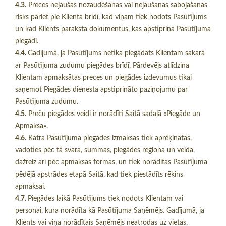
4.3.
Preces nejaušas nozaudēšanas vai nejaušanas sabojāšanas
risks pāriet pie Klienta brīdī, kad viņam tiek nodots Pasūtījums
un kad Klients paraksta dokumentus, kas apstiprina Pasūtījuma
piegādi.
4.4.
Gadījumā, ja Pasūtījums netika piegādāts Klientam sakarā
ar Pasūtījuma zudumu piegādes brīdī, Pārdevējs atlīdzina
Klientam apmaksātas preces un piegādes izdevumus tikai
saņemot Piegādes dienesta apstiprināto paziņojumu par
Pasūtījuma zudumu.
4.5.
Preču piegādes veidi ir norādīti Saitā sadaļā «Piegāde un
Apmaksa».
4.6.
Katra Pasūtījuma piegādes izmaksas tiek aprēķinātas,
vadoties pēc tā svara, summas, piegādes reģiona un veida,
dažreiz arī pēc apmaksas formas, un tiek norādītas Pasūtījuma
pēdējā apstrādes etapā Saitā, kad tiek piestādīts rēķins
apmaksai.
4.7.
Piegādes laikā Pasūtījums tiek nodots Klientam vai
personai, kura norādīta kā Pasūtījuma Saņēmējs. Gadījumā, ja
Klients vai viņa norādītais Saņēmējs neatrodas uz vietas,