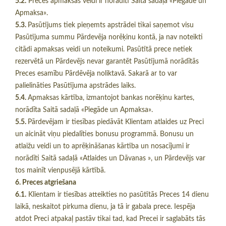
5.2.
Preces apmaksas veidi ir norādīti Saitā sadaļā «Piegāde un
Apmaksa».
5.3.
Pasūtījums tiek pieņemts apstrādei tikai saņemot visu
Pasūtījuma summu Pārdevēja norēķinu kontā, ja nav noteikti
citādi apmaksas veidi un noteikumi. Pasūtītā prece netiek
rezervētā un Pārdevējs nevar garantēt Pasūtījumā norādītās
Preces esamību Pārdēvēja noliktavā. Sakarā ar to var
palielināties Pasūtījuma apstrādes laiks.
5.4.
Apmaksas kārtība, izmantojot bankas norēķinu kartes,
norādīta Saitā sadaļā «Piegāde un Apmaksa».
5.5.
Pārdevējam ir tiesības piedāvāt Klientam atlaides uz Preci
un aicināt viņu piedalīties bonusu programmā. Bonusu un
atlaižu veidi un to aprēķināšanas kārtība un nosacījumi ir
norādīti Saitā sadaļā «Atlaides un Dāvanas », un Pārdevējs var
tos mainīt vienpusējā kārtībā.
6. Preces atgriešana
6.1.
Klientam ir tiesības atteikties no pasūtītās Preces 14 dienu
laikā, neskaitot pirkuma dienu, ja tā ir gabala prece. Iespēja
atdot Preci atpakaļ pastāv tikai tad, kad Precei ir saglabāts tās