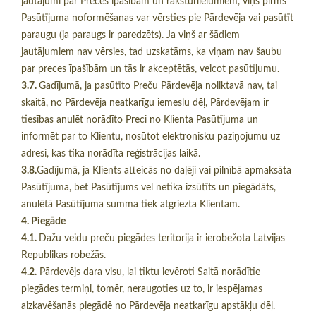
jautājumi par Preces īpašībām un raksturlielumiem, viņš pirms
Pasūtījuma noformēšanas var vērsties pie Pārdevēja vai pasūtīt
paraugu (ja paraugs ir paredzēts). Ja viņš ar šādiem
jautājumiem nav vērsies, tad uzskatāms, ka viņam nav šaubu
par preces īpašībām un tās ir akceptētās, veicot pasūtījumu.
3.7.
Gadījumā, ja pasūtīto Preču Pārdevēja noliktavā nav, tai
skaitā, no Pārdevēja neatkarīgu iemeslu dēļ, Pārdevējam ir
tiesības anulēt norādīto Preci no Klienta Pasūtījuma un
informēt par to Klientu, nosūtot elektronisku paziņojumu uz
adresi, kas tika norādīta reģistrācijas laikā.
3.8.
Gadījumā, ja Klients atteicās no daļēji vai pilnībā apmaksāta
Pasūtījuma, bet Pasūtījums vel netika izsūtīts un piegādāts,
anulētā Pasūtījuma summa tiek atgriezta Klientam.
4. Piegāde
4.1.
Dažu veidu preču piegādes teritorija ir ierobežota Latvijas
Republikas robežās.
4.2.
Pārdevējs dara visu, lai tiktu ievēroti Saitā norādītie
piegādes termiņi, tomēr, neraugoties uz to, ir iespējamas
aizkavēšanās piegādē no Pārdevēja neatkarīgu apstākļu dēļ.