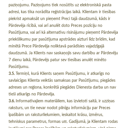
paziņojumu. Paziņojums tiek nosūtīts uz elektroniskā pasta
adresi, kas tika norādīta reģistrācijas laikā. Klientam ir tiesības
piekrist apmaksāt un pieņemt Preci tajā daudzumā, kāds ir
Pārdevēja rīcībā, vai arī anulēt doto Preces pozīciju no
Pasūtījuma, vai arī kā alternatīvu risinājumu pieņemt Pārdevēja
priekšlikumu par pasūtījuma apstrādes aizturi līdz brīdim, kad
minētā Prece Pārdevēja noliktavā parādīsies vajadzīgajā
daudzumā. Ja Klients nav saskaņojis savu darbību ar Pārdevēju
7 dienu laikā, Pārdevējs patur sev tiesības anulēt minēto
Pasūtījumu.
3.5.
Termiņš, kurā Klients saņem Pasūtījumu, ir atkarīgs no
savlaicīgas Klienta veiktās samaksas par Pasūtījumu, piegādes
adreses un reģiona, konkrētā piegādes Dienesta darba un nav
tieši atkarīgs no Pārdevēja.
3.6.
Informatīvajiem materiāliem, kas izvietoti saitā, ir uzziņas
raksturs, un tie nevar nodot pilnīgu informāciju par Preces
īpašībām un raksturlielumiem, ieskaitot krāsu, izmērus,
tehniskus parametrus, formas utt. Gadījumā, ja Klientam rodas