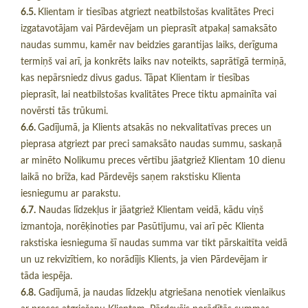
6.5.
Klientam ir tiesības atgriezt neatbilstošas kvalitātes Preci
izgatavotājam vai Pārdevējam un pieprasīt atpakaļ samaksāto
naudas summu, kamēr nav beidzies garantijas laiks, derīguma
termiņš vai arī, ja konkrēts laiks nav noteikts, saprātīgā termiņā,
kas nepārsniedz divus gadus. Tāpat Klientam ir tiesības
pieprasīt, lai neatbilstošas kvalitātes Prece tiktu apmainīta vai
novērsti tās trūkumi.
6.6.
Gadījumā, ja Klients atsakās no nekvalitatīvas preces un
pieprasa atgriezt par preci samaksāto naudas summu, saskaņā
ar minēto Nolikumu preces vērtību jāatgriež Klientam 10 dienu
laikā no brīža, kad Pārdevējs saņem rakstisku Klienta
iesniegumu ar parakstu.
6.7.
Naudas līdzekļus ir jāatgriež Klientam veidā, kādu viņš
izmantoja, norēķinoties par Pasūtījumu, vai arī pēc Klienta
rakstiska iesnieguma šī naudas summa var tikt pārskaitīta veidā
un uz rekvizītiem, ko norādījis Klients, ja vien Pārdevējam ir
tāda iespēja.
6.8.
Gadījumā, ja naudas līdzekļu atgriešana nenotiek vienlaikus