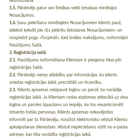
likumdošana.
1.5.
Pārdevējs patur sev tiesības veikt izmaiņas minētajos
Nosacījumos.
1.6.
Savu piekrišanu minētajiem Nosacījumiem klients pauž,
ieliekot ķeksīti pie «Es piekrītu lietošanas Nosacījumiem» un
nospiežot pogu «Turpināt», kad izvēlas maksājumu, noformējot
Pasūtījumu Saitā.
2. Reģistrācija saitā
2.1.
Pasūtījuma noformēšana Klientam ir pieejama tikai pēc
reģistrācijas Saitā.
2.2.
Pārdevējs nenes atbildību par informācijas, ko klients
sniedza reģistrācijas laikā, precizitāti un ticamību.
2.3.
Klients apņemas neizpaust loginu un paroli, ko norādīja
reģistrācijas laikā. Ja Klientam rodas aizdomas attiecībā uz viņa
logina un paroles izpaušanu un iespēju, ka tos nesankcionēti
izmanto trešās personas, Klients apņemas nekavējoties
informēt par to Pārdevēju, nosūtot elektronisko vēstuli Klientu
apkalpošanas dienestam. Vēstuli nepieciešams sūtīt no e-pasta
adreses, kas tika norādīta reģistrācijas laikā.