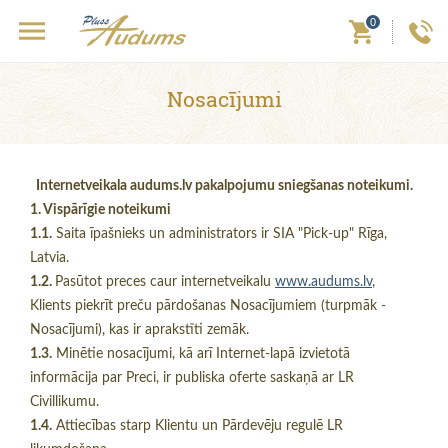
0
Nosacījumi
Internetveikala audums.lv pakalpojumu sniegšanas noteikumi.
1. Vispārīgie noteikumi
1.1.
Saita īpašnieks un administrators ir SIA "Pick-up" Rīga,
Latvia.
1.2.
Pasūtot preces caur internetveikalu
www.audums.lv
,
Klients piekrīt preču pārdošanas Nosacījumiem (turpmāk -
Nosacījumi), kas ir aprakstīti zemāk.
1.3.
Minētie nosacījumi, kā arī Internet-lapā izvietotā
informācija par Preci, ir publiska oferte saskaņā ar LR
Civillikumu.
1.4.
Attiecības starp Klientu un Pārdevēju regulē LR