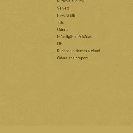
Rūtainie audumi
Velvets
Plīvuru tills
Tills
Odere
Mākslīgās kažokādas
Flīss
Rudens un ziemas audumi
Odere ar sinteponu