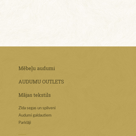
Mēbeļu audumi
AUDUMU OUTLETS
Mājas tekstils
Zīda segas un spilveni
Audumi galdautiem
Parklāji