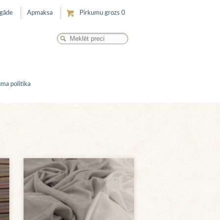
egāde
Apmaksa
Pirkumu grozs
0
ma politika