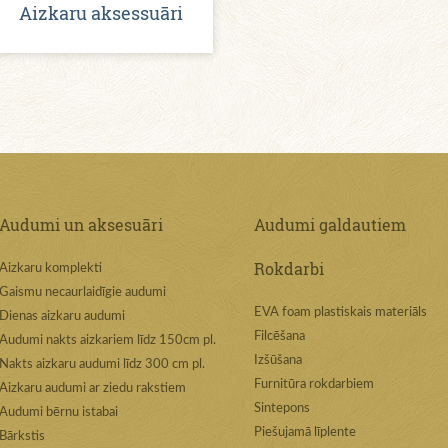
Aizkaru aksessuāri
Audumi un aksesuāri
Audumi galdautiem
Rokdarbi
Aizkaru komplekti
Gaismu necaurlaidīgie audumi
EVA foam plastiskais materiāls
Dienas aizkaru audumi
Filcēšana
Audumi nakts aizkariem līdz 150cm pl.
Izšūšana
Nakts aizkaru audumi līdz 300 cm pl.
Furnitūra rokdarbiem
Aizkaru audumi ar ziedu rakstiem
Sintepons
Audumi bērnu istabai
Piešujamā līplente
Bārkstis