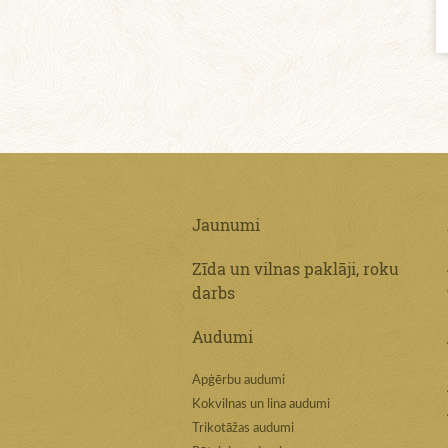
Jaunumi
Zīda un vilnas paklāji, roku
darbs
Audumi
Apģērbu audumi
Kokvilnas un lina audumi
Trikotāžas audumi