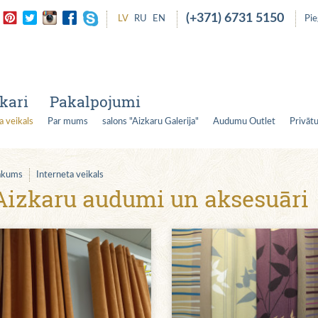
(+371) 6731 5150
LV
RU
EN
Pi
kari
Pakalpojumi
a veikals
Par mums
salons "Aizkaru Galerija"
Audumu Outlet
Privātu
ākums
Interneta veikals
Aizkaru audumi un aksesuāri