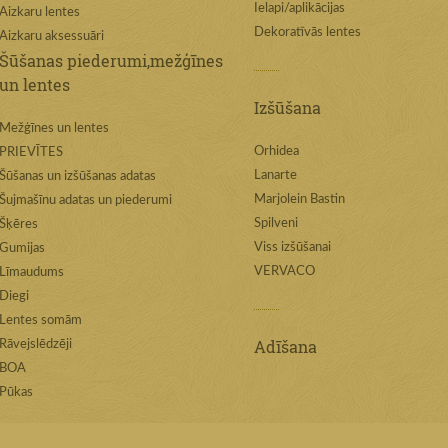
Ielapi/aplikācijas
Aizkaru lentes
Dekoratīvās lentes
Aizkaru aksessuāri
Šūšanas piederumi,mežģīnes
un lentes
Izšūšana
Mežģīnes un lentes
Orhidea
PRIEVĪTES
Lanarte
Šūšanas un izšūšanas adatas
Marjolein Bastin
Šujmašīnu adatas un piederumi
Spilveni
Šķēres
Viss izšūšanai
Gumijas
VERVACO
Līmaudums
Diegi
Lentes somām
Adīšana
Rāvejslēdzēji
BOA
Pūkas