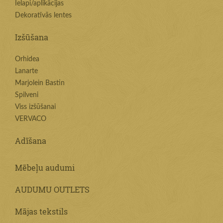
Ielapi/aplikācijas
Dekoratīvās lentes
Izšūšana
Orhidea
Lanarte
Marjolein Bastin
Spilveni
Viss izšūšanai
VERVACO
Adīšana
Mēbeļu audumi
AUDUMU OUTLETS
Mājas tekstils