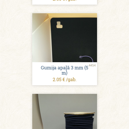
4454
Gumija apaļā 3 mm (5
m)
2.05 € /gab.