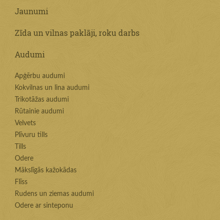
Jaunumi
Zīda un vilnas paklāji, roku darbs
Audumi
Apģērbu audumi
Kokvilnas un lina audumi
Trikotāžas audumi
Rūtainie audumi
Velvets
Plīvuru tills
Tills
Odere
Mākslīgās kažokādas
Flīss
Rudens un ziemas audumi
Odere ar sinteponu