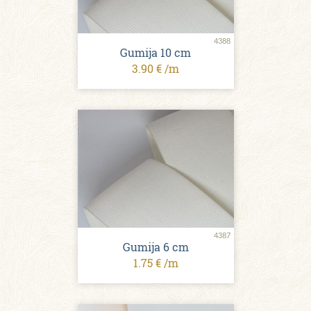
4388
Gumija 10 сm
3.90 € /m
4387
Gumija 6 сm
1.75 € /m