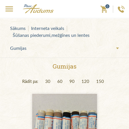
0
Sākums
Interneta veikals
Šūšanas piederumi,mežģīnes un lentes
Gumijas
Gumijas
Rādīt pa:
30
60
90
120
150