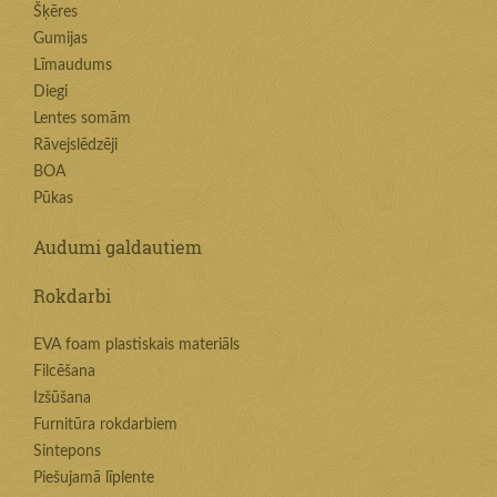
Šķēres
Gumijas
Līmaudums
Diegi
Lentes somām
Rāvejslēdzēji
BOA
Pūkas
Audumi galdautiem
Rokdarbi
EVA foam plastiskais materiāls
Filcēšana
Izšūšana
Furnitūra rokdarbiem
Sintepons
Piešujamā līplente