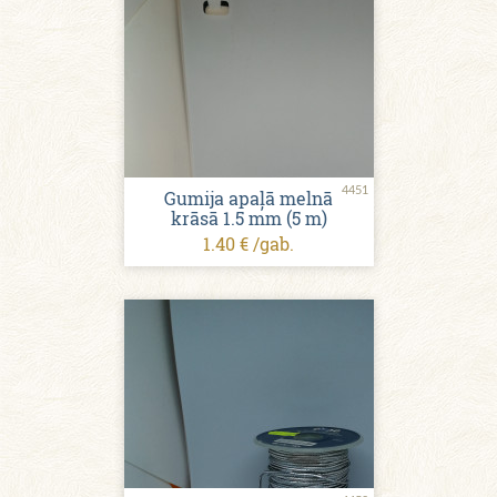
4451
Gumija apaļā melnā
krāsā 1.5 mm (5 m)
1.40 € /gab.