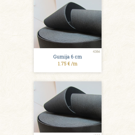
4386
Gumija 6 сm
1.75 € /m