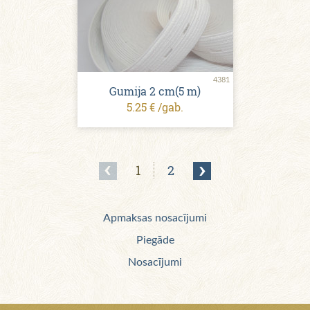
4381
Gumija 2 сm(5 m)
5.25 € /gab.
1
2
Apmaksas nosacījumi
Piegāde
Nosacījumi