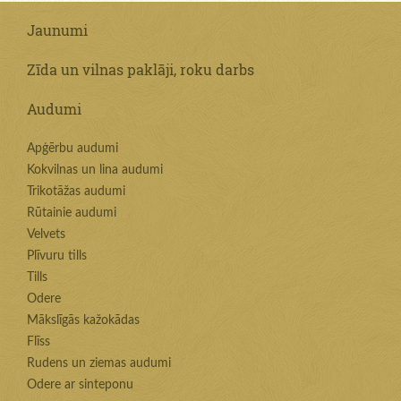
Jaunumi
Zīda un vilnas paklāji, roku darbs
Audumi
Apģērbu audumi
Kokvilnas un lina audumi
Trikotāžas audumi
Rūtainie audumi
Velvets
Plīvuru tills
Tills
Odere
Mākslīgās kažokādas
Flīss
Rudens un ziemas audumi
Odere ar sinteponu