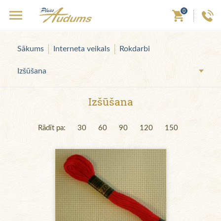
0
Sākums
Interneta veikals
Rokdarbi
Izšūšana
Izšūšana
Rādīt pa:
30
60
90
120
150