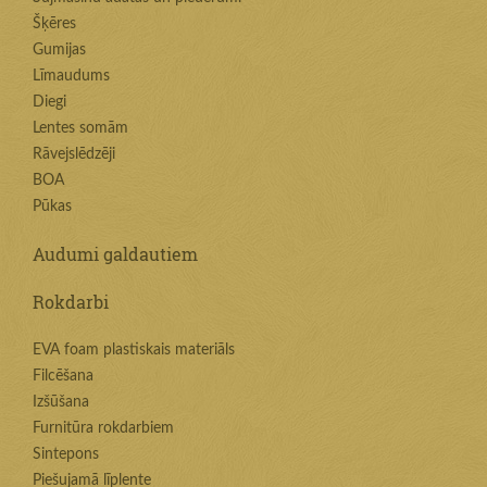
Šķēres
Gumijas
Līmaudums
Diegi
Lentes somām
Rāvejslēdzēji
BOA
Pūkas
Audumi galdautiem
Rokdarbi
EVA foam plastiskais materiāls
Filcēšana
Izšūšana
Furnitūra rokdarbiem
Sintepons
Piešujamā līplente