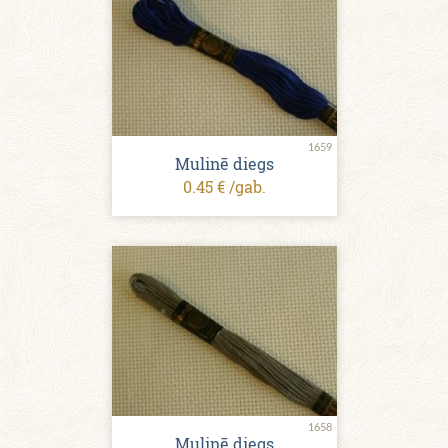
1659
Mulinē diegs
0.45 € /gab.
1658
Mulinē diegs