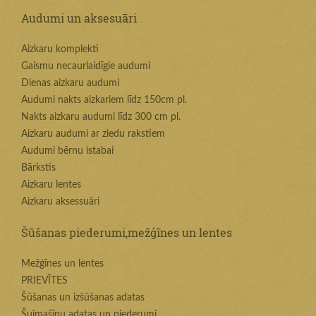
Audumi un aksesuāri
Aizkaru komplekti
Gaismu necaurlaidīgie audumi
Dienas aizkaru audumi
Audumi nakts aizkariem līdz 150cm pl.
Nakts aizkaru audumi līdz 300 cm pl.
Aizkaru audumi ar ziedu rakstiem
Audumi bērnu istabai
Bārkstis
Aizkaru lentes
Aizkaru aksessuāri
Šūšanas piederumi,mežģīnes un lentes
Mežģīnes un lentes
PRIEVĪTES
Šūšanas un izšūšanas adatas
Šujmašīnu adatas un piederumi