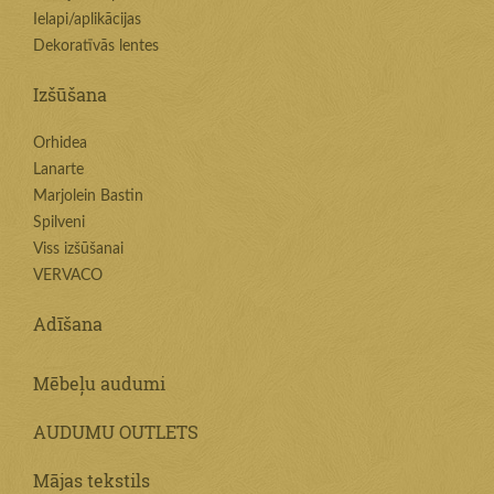
Ielapi/aplikācijas
Dekoratīvās lentes
Izšūšana
Orhidea
Lanarte
Marjolein Bastin
Spilveni
Viss izšūšanai
VERVACO
Adīšana
Mēbeļu audumi
AUDUMU OUTLETS
Mājas tekstils