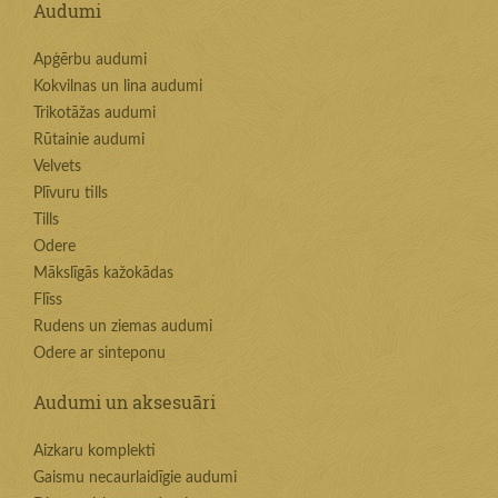
Audumi
Apģērbu audumi
Kokvilnas un lina audumi
Trikotāžas audumi
Rūtainie audumi
Velvets
Plīvuru tills
Tills
Odere
Mākslīgās kažokādas
Flīss
Rudens un ziemas audumi
Odere ar sinteponu
Audumi un aksesuāri
Aizkaru komplekti
Gaismu necaurlaidīgie audumi