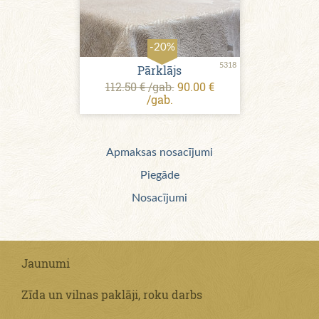
-20%
5318
Pārklājs
112.50 € /gab.
90.00 €
/gab.
Apmaksas nosacījumi
Piegāde
Nosacījumi
Jaunumi
Zīda un vilnas paklāji, roku darbs