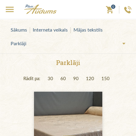
0
Sākums
Interneta veikals
Mājas tekstils
Parklāji
Parklāji
Rādīt pa:
30
60
90
120
150