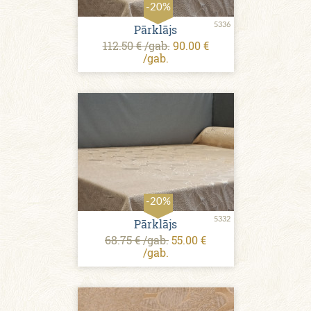
-20%
5336
Pārklājs
112.50 € /gab.
90.00 €
/gab.
-20%
5332
Pārklājs
68.75 € /gab.
55.00 €
/gab.