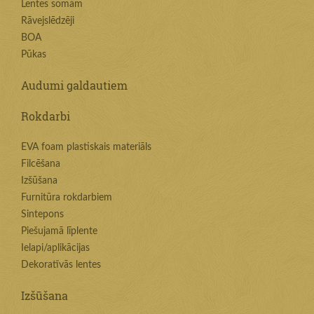
Lentes somām
Rāvejslēdzēji
BOA
Pūkas
Audumi galdautiem
Rokdarbi
EVA foam plastiskais materiāls
Filcēšana
Izšūšana
Furnitūra rokdarbiem
Sintepons
Piešujamā līplente
Ielapi/aplikācijas
Dekoratīvās lentes
Izšūšana