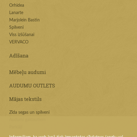
Orhidea
Lanarte
Marjolein Bastin
Spilveni
Viss izšūšanai
VERVACO
Adīšana
Mēbeļu audumi
AUDUMU OUTLETS
Mājas tekstils
Zīda segas un spilveni
Audumi galdautiem
Parklāji