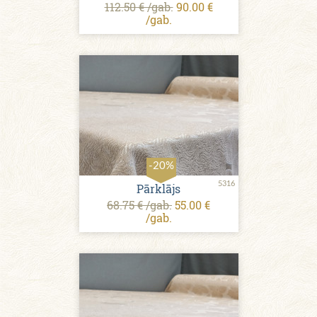
112.50 € /gab.
90.00 €
/gab.
-20%
5316
Pārklājs
68.75 € /gab.
55.00 €
/gab.