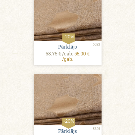
-20%
5322
Pārklājs
68.75 € /gab.
55.00 €
/gab.
-20%
5325
Pārklājs