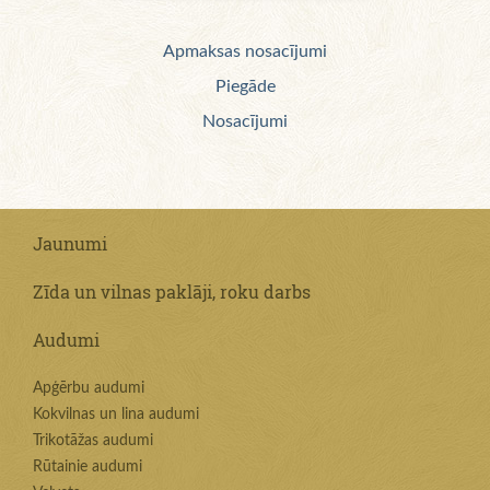
Apmaksas nosacījumi
Piegāde
Nosacījumi
Jaunumi
Zīda un vilnas paklāji, roku darbs
Audumi
Apģērbu audumi
Kokvilnas un lina audumi
Trikotāžas audumi
Rūtainie audumi