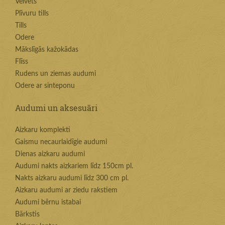
Velvets
Plīvuru tills
Tills
Odere
Mākslīgās kažokādas
Flīss
Rudens un ziemas audumi
Odere ar sinteponu
Audumi un aksesuāri
Aizkaru komplekti
Gaismu necaurlaidīgie audumi
Dienas aizkaru audumi
Audumi nakts aizkariem līdz 150cm pl.
Nakts aizkaru audumi līdz 300 cm pl.
Aizkaru audumi ar ziedu rakstiem
Audumi bērnu istabai
Bārkstis