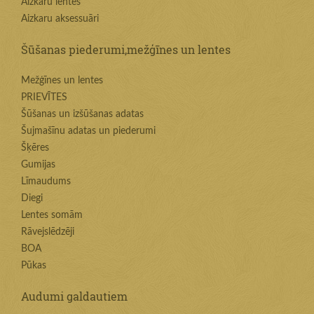
Aizkaru lentes
Aizkaru aksessuāri
Šūšanas piederumi,mežģīnes un lentes
Mežģīnes un lentes
PRIEVĪTES
Šūšanas un izšūšanas adatas
Šujmašīnu adatas un piederumi
Šķēres
Gumijas
Līmaudums
Diegi
Lentes somām
Rāvejslēdzēji
BOA
Pūkas
Audumi galdautiem