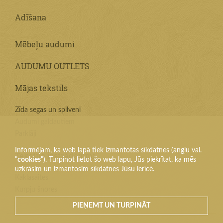
Adīšana
Mēbeļu audumi
AUDUMU OUTLETS
Mājas tekstils
Zīda segas un spilveni
Audumi galdautiem
Parklāji
Informējam, ka web lapā tiek izmantotas sīkdatnes (angļu val.
Tekstila izstrādājumi
"
cookies
"). Turpinot lietot šo web lapu, Jūs piekrītat, ka mēs
uzkrāsim un izmantosim sīkdatnes Jūsu ierīcē.
Kaklasaites
Kurpju šnores
PIEŅEMT UN TURPINĀT