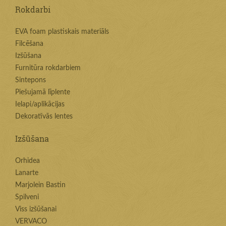
Rokdarbi
EVA foam plastiskais materiāls
Filcēšana
Izšūšana
Furnitūra rokdarbiem
Sintepons
Piešujamā līplente
Ielapi/aplikācijas
Dekoratīvās lentes
Izšūšana
Orhidea
Lanarte
Marjolein Bastin
Spilveni
Viss izšūšanai
VERVACO