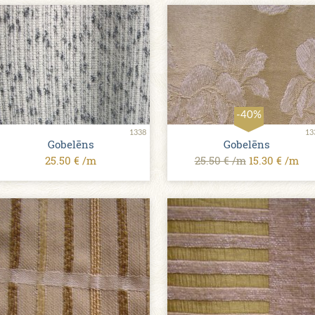
-40%
1338
13
Gobelēns
Gobelēns
25.50 € /m
25.50 € /m
15.30 € /m