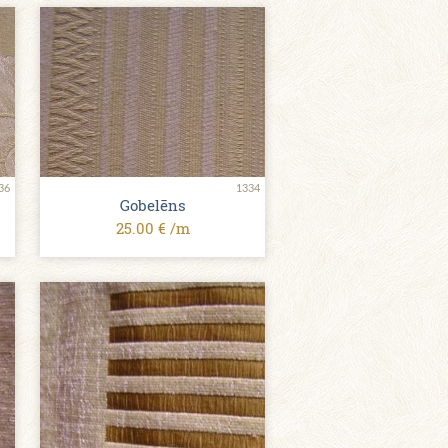
36
1334
Gobelēns
25.00 € /m