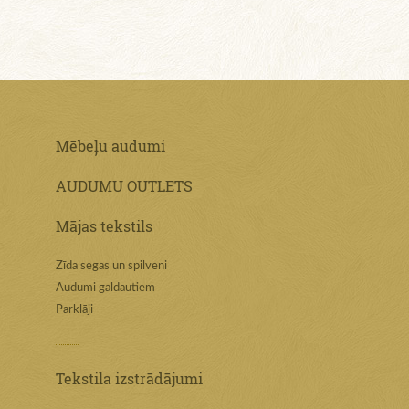
Mēbeļu audumi
AUDUMU OUTLETS
Mājas tekstils
Zīda segas un spilveni
Audumi galdautiem
Parklāji
Tekstila izstrādājumi