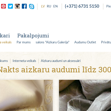
(+371) 6731 5150
LV
RU
EN
Pi
kari
Pakalpojumi
a veikals
Par mums
salons "Aizkaru Galerija"
Audumu Outlet
Privātu
ākums
Interneta veikals
Aizkaru audumi un aksesuāri
Nakts aizkaru audumi līdz 300