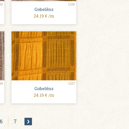
32
1330
Gobelēns
24.19 € /m
28
1327
Gobelēns
24.19 € /m
6
7