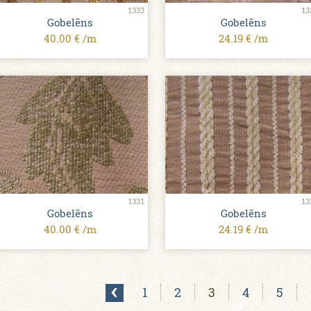
1333
13
Gobelēns
Gobelēns
40.00 € /m
24.19 € /m
1331
13
Gobelēns
Gobelēns
40.00 € /m
24.19 € /m
1
2
3
4
5