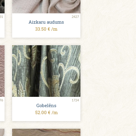
31
2427
Aizkaru audums
33.50 € /m
76
1724
Gobelēns
52.00 € /m