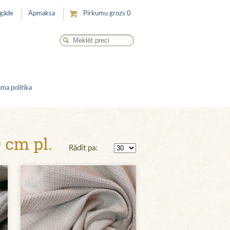
egāde
Apmaksa
Pirkumu grozs
0
ma politika
 cm pl.
Rādīt pa: