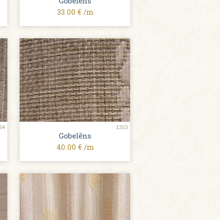
Gobelēns
33.00 € /m
54
1353
Gobelēns
40.00 € /m