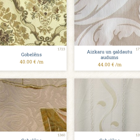
1723
17
Aizkaru un galdautu
Gobelēns
audums
40.00 € /m
44.00 € /m
1360
13