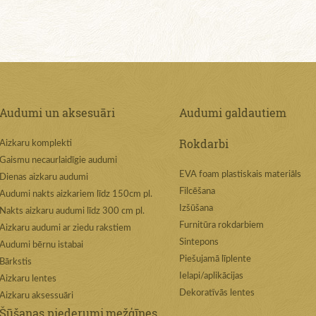
Audumi un aksesuāri
Audumi galdautiem
Rokdarbi
Aizkaru komplekti
Gaismu necaurlaidīgie audumi
EVA foam plastiskais materiāls
Dienas aizkaru audumi
Filcēšana
Audumi nakts aizkariem līdz 150cm pl.
Izšūšana
Nakts aizkaru audumi līdz 300 cm pl.
Furnitūra rokdarbiem
Aizkaru audumi ar ziedu rakstiem
Sintepons
Audumi bērnu istabai
Piešujamā līplente
Bārkstis
Ielapi/aplikācijas
Aizkaru lentes
Dekoratīvās lentes
Aizkaru aksessuāri
Šūšanas piederumi,mežģīnes