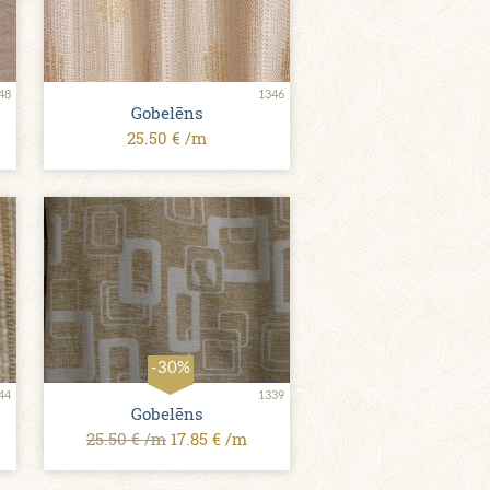
48
1346
Gobelēns
25.50 € /m
-30%
44
1339
Gobelēns
25.50 € /m
17.85 € /m