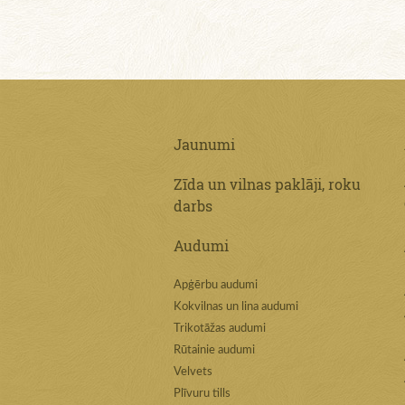
Jaunumi
Zīda un vilnas paklāji, roku
darbs
Audumi
Apģērbu audumi
Kokvilnas un lina audumi
Trikotāžas audumi
Rūtainie audumi
Velvets
Plīvuru tills