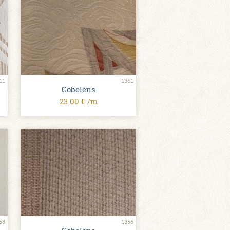
11
1361
Gobelēns
23.00 € /m
58
1356