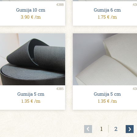
4388
43
Gumija 10 сm
Gumija 6 сm
3.90 € /m
1.75 € /m
4385
43
Gumija 5 сm
Gumija 5 сm
1.35 € /m
1.35 € /m
1
2