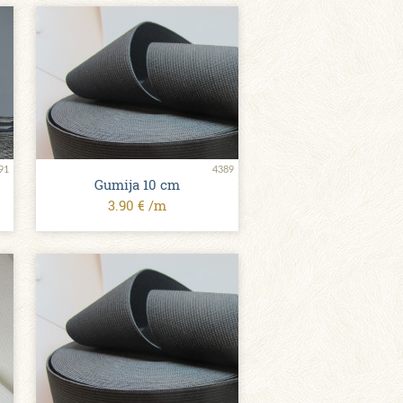
91
4389
Gumija 10 сm
3.90 € /m