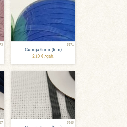
73
5871
Gumija 6 mm(5 m)
2.10 € /gab.
67
5865