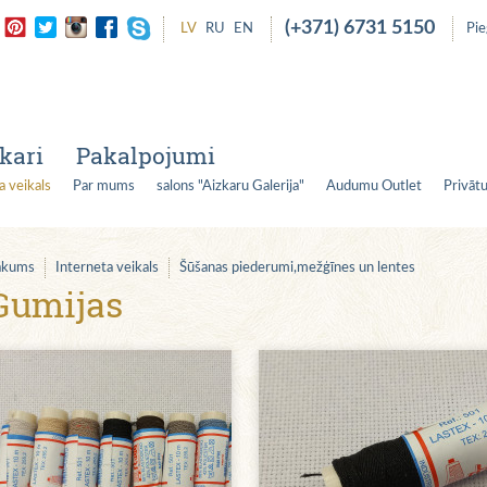
(+371) 6731 5150
LV
RU
EN
Pi
kari
Pakalpojumi
a veikals
Par mums
salons "Aizkaru Galerija"
Audumu Outlet
Privātu
ākums
Interneta veikals
Šūšanas piederumi,mežģīnes un lentes
Gumijas