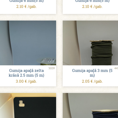
Gumija 6 mm(5 m)
Gumija 6 mm(5 m)
2.10 € /gab.
2.10 € /gab.
5039
44
Gumija apaļā zelta
Gumija apaļā 3 mm (5
krāsā 2.5 mm (5 m)
m)
3.00 € /gab.
2.05 € /gab.