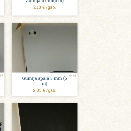
Gumija 6 mm(5 m)
2.10 € /gab.
57
4455
Gumija apaļā 3 mm (5
m)
2.05 € /gab.