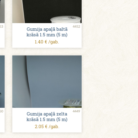
53
4452
Gumija apaļā baltā
krāsā 1.5 mm (5 m)
1.40 € /gab.
50
4449
Gumija apaļā zelta
krāsā 1.5 mm (5 m)
2.05 € /gab.