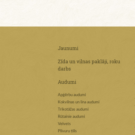
Jaunumi
Zīda un vilnas paklāji, roku
darbs
Audumi
Apģērbu audumi
Kokvilnas un lina audumi
Trikotāžas audumi
Rūtainie audumi
Velvets
Plīvuru tills