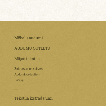
Mēbeļu audumi
AUDUMU OUTLETS
Mājas tekstils
Zīda segas un spilveni
Audumi galdautiem
Parklāji
Tekstila izstrādājumi