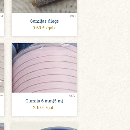
84
5883
Gumijas diegs
0.60 € /gab.
79
5877
Gumija 6 mm(5 m)
2.10 € /gab.