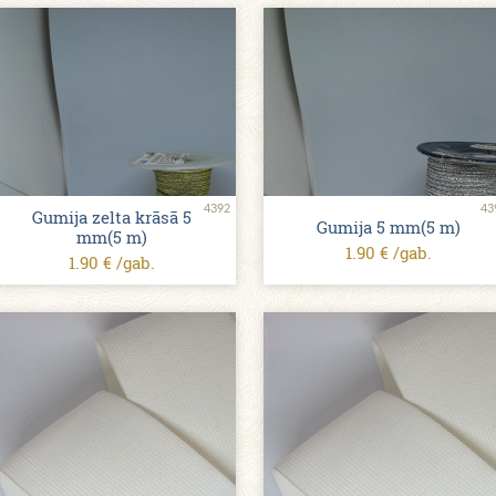
4392
43
Gumija zelta krāsā 5
Gumija 5 mm(5 m)
mm(5 m)
1.90 € /gab.
1.90 € /gab.