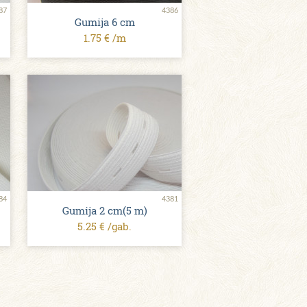
87
4386
Gumija 6 сm
1.75 € /m
84
4381
Gumija 2 сm(5 m)
5.25 € /gab.