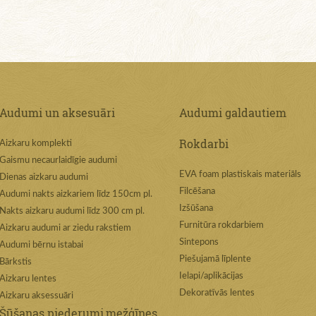
Audumi un aksesuāri
Audumi galdautiem
Rokdarbi
Aizkaru komplekti
Gaismu necaurlaidīgie audumi
EVA foam plastiskais materiāls
Dienas aizkaru audumi
Filcēšana
Audumi nakts aizkariem līdz 150cm pl.
Izšūšana
Nakts aizkaru audumi līdz 300 cm pl.
Furnitūra rokdarbiem
Aizkaru audumi ar ziedu rakstiem
Sintepons
Audumi bērnu istabai
Piešujamā līplente
Bārkstis
Ielapi/aplikācijas
Aizkaru lentes
Dekoratīvās lentes
Aizkaru aksessuāri
Šūšanas piederumi,mežģīnes