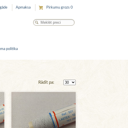
egāde
Apmaksa
Pirkumu grozs
0
ma politika
Rādīt pa: